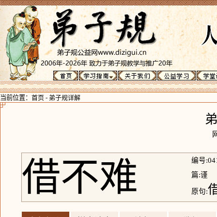
当前位置：
首页
-
弟子规详解
借不难
编号:04
篇:谨
原句: