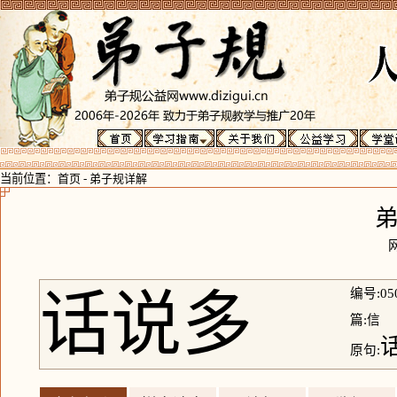
当前位置：
首页
-
弟子规详解
话说多
编号:05
篇:信
原句: