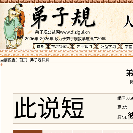
当前位置：
首页
-
弟子规详解
此说短
编号:05
篇:信
原句: