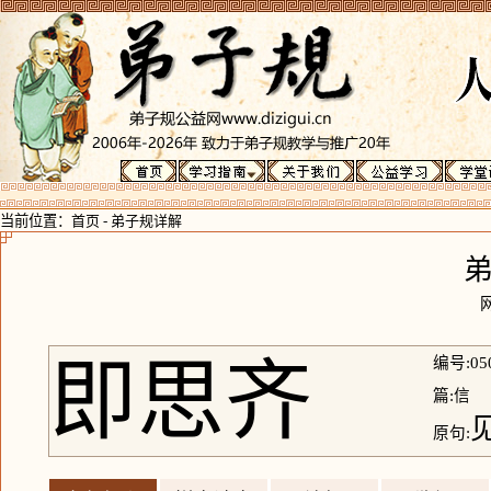
当前位置：
首页
-
弟子规详解
即思齐
编号:05
篇:信
原句: