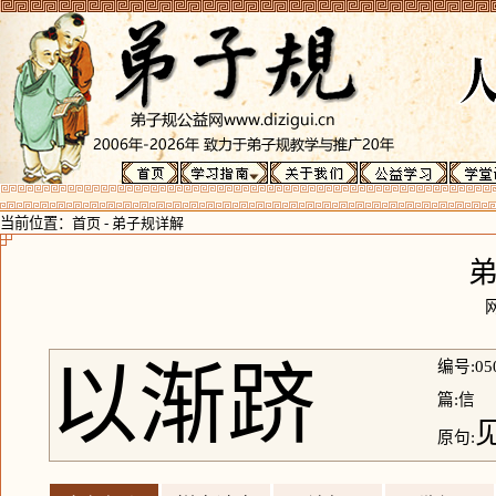
当前位置：
首页
-
弟子规详解
以渐跻
编号:05
篇:信
原句: