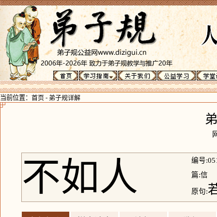
当前位置：
首页
-
弟子规详解
不如人
编号:05
篇:信
原句: