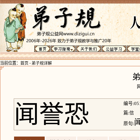
当前位置：
首页
-
弟子规详解
闻誉恐
编号:05
篇:信
原句: