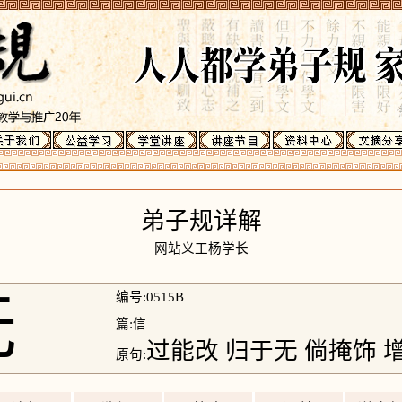
弟子规详解
网站义工杨学长
无
编号:0515B
篇:信
过能改 归于无 倘掩饰 
原句: