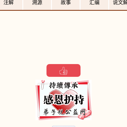
注解
溯源
故事
汇编
说文