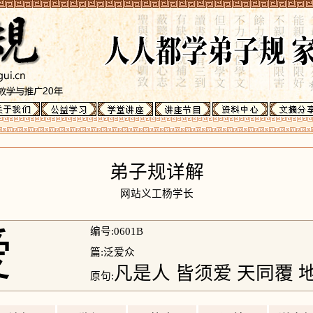
弟子规详解
网站义工杨学长
爱
编号:0601B
篇:泛爱众
凡是人 皆须爱 天同覆 
原句: