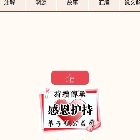
注解
溯源
故事
汇编
说文