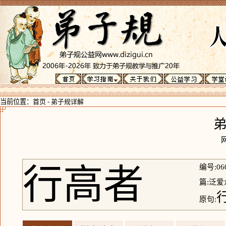
当前位置：
首页
-
弟子规详解
行高者
编号:06
篇:泛爱
原句: