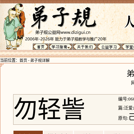
当前位置：
首页
-
弟子规详解
勿轻訾
编号:06
篇:泛爱
原句: