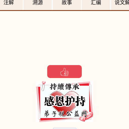
注解
溯源
故事
汇编
说文