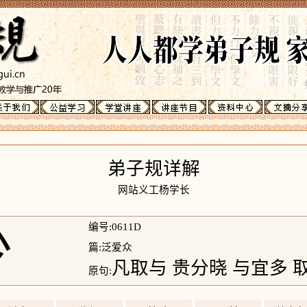
弟子规详解
网站义工杨学长
少
编号:0611D
篇:泛爱众
凡取与 贵分晓 与宜多 
原句: