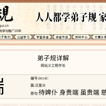
弟子规详解
网站义工杨学长
端
编号:0614C
篇:泛爱众
待婢仆 身贵端 虽贵端 
原句: