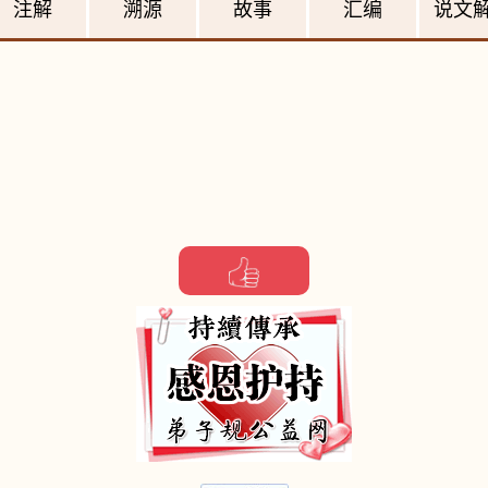
注解
溯源
故事
汇编
说文