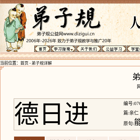
当前位置：
首页
-
弟子规详解
德日进
编号:07
篇:亲仁
原句: