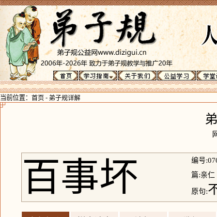
当前位置：
首页
-
弟子规详解
百事坏
编号:07
篇:亲仁
原句: