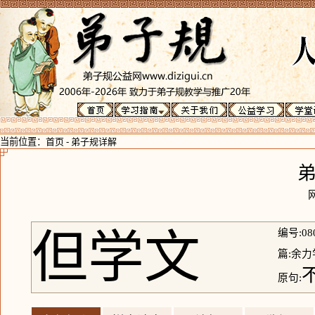
当前位置：
首页
-
弟子规详解
但学文
编号:08
篇:余力
原句: