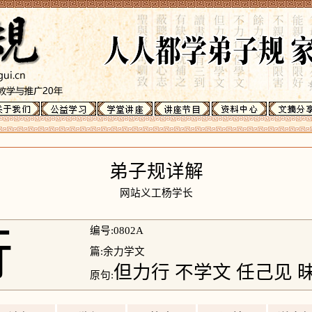
弟子规详解
网站义工杨学长
行
编号:0802A
篇:余力学文
但力行 不学文 任己见 
原句: