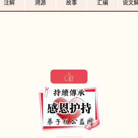
注解
溯源
故事
汇编
说文