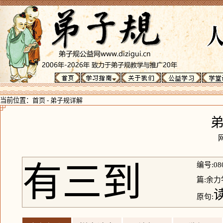
当前位置：
首页
-
弟子规详解
有三到
编号:08
篇:余力
原句: