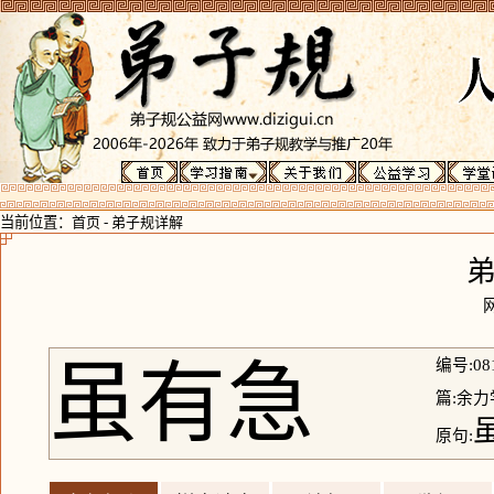
当前位置：
首页
-
弟子规详解
虽有急
编号:08
篇:余力
原句: