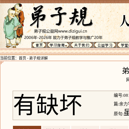
当前位置：
首页
-
弟子规详解
有缺坏
编号:08
篇:余力
原句: