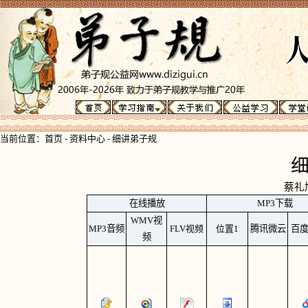
当前位置：
首页
-
资料中心
-
细讲弟子规
蔡礼
在线播放
MP3下载
WMV视
MP3
音频
FLV视频
位置1
腾讯微云
百
频