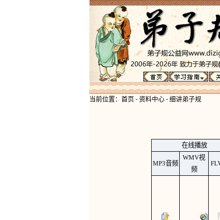
当前位置：
首页
-
资料中心
-
细讲弟子规
在线播放
WMV视
MP3
音频
F
频