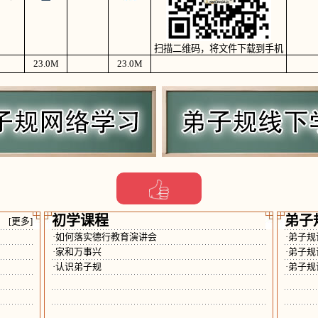
扫描二维码，将文件下载到手机
23.0
M
23.0
M
初学课程
弟子
[更多]
·如何落实德行教育演讲会
·弟子
·家和万事兴
·弟子
·认识弟子规
·弟子