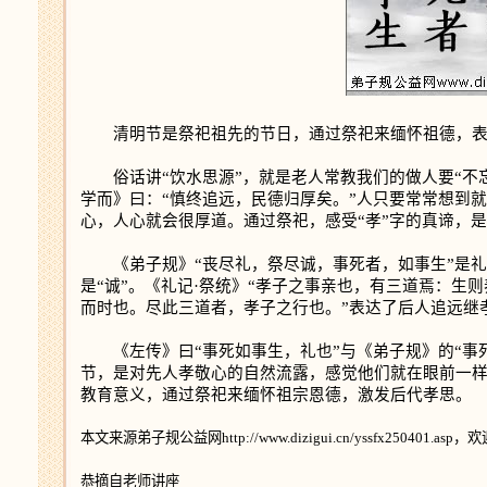
清明节是祭祀祖先的节日，通过祭祀来缅怀祖德，表达
俗话讲“饮水思源”，就是老人常教我们的做人要“不忘
学而》曰：“慎终追远，民德归厚矣。”人只要常常想到
心，人心就会很厚道。通过祭祀，感受“孝”字的真谛，
​ 《弟子规》“丧尽礼，祭尽诚，事死者，如事生”是
是“诚”。《礼记·祭统》“孝子之事亲也，有三道焉：
而时也。尽此三道者，孝子之行也。”表达了后人追远继
《左传》曰“事死如事生，礼也”与《弟子规》的“事
节，是对先人孝敬心的自然流露，感觉他们就在眼前一样
教育意义，通过祭祀来缅怀祖宗恩德，激发后代孝思。
本文来源弟子规公益网http://www.dizigui.cn/yssfx250401.a
恭摘自老师讲座