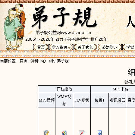
当前位置：
首页
-
资料中心
-
细讲弟子规
蔡礼
在线播放
MP3下载
WMV视
MP3
音频
FLV视频
位置1
腾讯微云
百
频