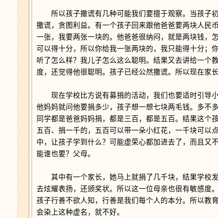
所以孩子撒谎有几种可能我们要擅于观察。当孩子初
撒谎，贪图利益。有一个孩子回来跟他爸爸要两块人民
一张，我要两张一块的。他爸爸很纳闷，就是两块钱，
可以得十分，所以你给我一张两块的，我只能得十分；
听了怎么样？我儿子怎么这么聪明。结果又去讲给一个
度，还觉得他很聪明。孩子已经公然撒谎。所以现在家
现在学校比方说有募捐的活动，我们也要适时引导小
他妈妈就问他要捐多少，孩子想一想七块两毛钱。多不
同学都是爸爸妈妈捐，都是三百，都是五百。结果这个
五百、捐一千的，五百可以带一朵小红花，一千块可以
中，让孩子学到什么？可能虚荣心都加进去了，而且又
能谁也要？父母。
其中有一个家长，她马上就捐了几千块，结果学校发
去炫耀表扬，还颁奖状。所以这一位母亲也很有敏感度
孩子行善不欲人知，行善是我们每个人的本分。所以教
会染上这种虚名，就不好。