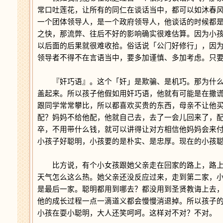
常口吐莲花，让所有的同仁在谈话当中，都可以如沐春
一个团体领导人，是一个政府领导人，他谈话的时候都
之快，那流弊、往后不好的影响确实很难估算。因为小
以后面的后果就很难收拾。俗话说「公门好修行」，因
领导者不得不在言语当中，要多加谨慎、多加考虑。只
『奸巧语』。这个「奸」是欺骗、是机巧。那为什么
盖起来。所以孩子他假如用奸巧语，他就有可能是在撒
跟同学常常攀比，所以都喜欢买贵的东西，母亲不让他
配？妈妈不给他配，他就自己去，去了一会儿回来了，
卒，不用带什么钱，就可以讲得让对方相信他妈妈会来
小孩子好聪明，小孩要的是朴实、是忠厚。现在的小孩
比方说，有个小女孩跟她父亲走在回家的路上，路上
天气怎么这么热。她父亲还没反应过来，走到第二家，
是最后一家。聪明都用到哪去？都没用到圣贤教诲上去
他的成长过程一点一滴道义都会慢慢消退掉。所以孩子
小孩在耍小聪明，大人还笑呵呵。这样对不对？不对。