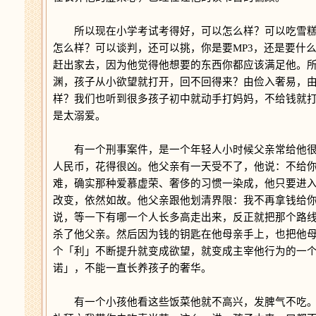
所以现在小学考试考得好，可以怎么样？可以吃雪糕
怎么样？可以谈判，还可以挑，你是要MP3，还是要什
赶出家去，因为他觉得他想要的东西你都应该满足他。
渊，孩子从小欲望就打开，回不回得来？由俭入奢易，
样？我们也听到很多孩子初中就动手打妈妈，不给钱就
是太溺爱。
有一个刑事案件，是一个年轻人小时候父亲常给他很
人民币，花得很凶。他父亲有一天受不了，他说：不给
难，确实那种爱慕虚荣、奢侈的习惯一染成，他只要进
改变，依然如故。他父亲跟他划清界限：我不再拿钱给
说，等一下有哪一个人长多高走出来，反正就把那个路
杀了他父亲。然后因为钱的钥匙在他母亲手上，也把他
个「利」不断提升就变成欲望，就变成主宰他行为的一
诺」，不能一直长养孩子的奢华。
有一个小孩他看这些饭菜他就不高兴，发脾气不吃。