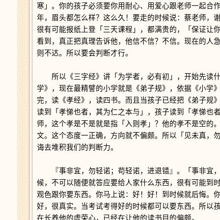
寒」。你的孩子必须要你用耐心、用爱心跟老师一起合
年，眉头都怎么样？这么久！要走的时候说：蔡老师，
很有可能报纸上登「三天课程」，都满贵的，「保证让
看到，真正把真理告诉他，他信不信？不信。现在的人
则不达。所以要会判断才行。
所以《三字经》讲「为学者，必有初」，开始先读什
学》，现在最精譬的小学就是《弟子规》，依据《小学
完，读《孝经》，读四书。而且当孩子已经把《弟子规
读到「孝悌也者，其为仁之本与」，孩子读到「孝悌也
师，这个孝是不是就是指「入则孝」？他的孝不是空的
文。这个态度一正确，方向就不偏颇。所以「见未真，
诲去堆积我们的判断力。
『事非宜，勿轻诺；苟轻诺，进退错』。「事非宜，
候，不可以随便就答应要给人家什么东西，很有可能到
观色跟你要东西。你马上说：好！好！到时候就后悔。
好，很真实。当考试考得好的时候都可以要东西。所以
在长养他的虚荣心，已经在让他的读书目的偏颇。