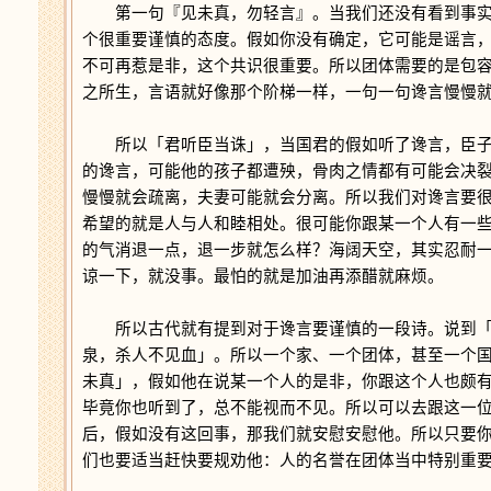
第一句『见未真，勿轻言』。当我们还没有看到事实
个很重要谨慎的态度。假如你没有确定，它可能是谣言
不可再惹是非，这个共识很重要。所以团体需要的是包
之所生，言语就好像那个阶梯一样，一句一句谗言慢慢
所以「君听臣当诛」，当国君的假如听了谗言，臣子
的谗言，可能他的孩子都遭殃，骨肉之情都有可能会决
慢慢就会疏离，夫妻可能就会分离。所以我们对谗言要
希望的就是人与人和睦相处。很可能你跟某一个人有一
的气消退一点，退一步就怎么样？海阔天空，其实忍耐
谅一下，就没事。最怕的就是加油再添醋就麻烦。
所以古代就有提到对于谗言要谨慎的一段诗。说到「
泉，杀人不见血」。所以一个家、一个团体，甚至一个
未真」，假如他在说某一个人的是非，你跟这个人也颇
毕竟你也听到了，总不能视而不见。所以可以去跟这一
后，假如没有这回事，那我们就安慰安慰他。所以只要
们也要适当赶快要规劝他：人的名誉在团体当中特别重