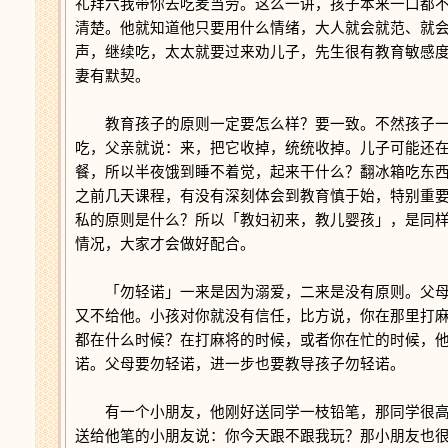
礼拜六我带你去吃麦当劳。这么一讲，孩子本来一口都
清楚。他就知道他只要用什么情绪，大人就会就范、就
声，继续吃，太太就要过来劝儿子，先生很有教育敏感
妻有默契。
教育孩子的原则一定要怎么样？要一致。不然孩子一
吃，父亲就说：来，把它收掉，统统收掉。儿子可能还
餐，所以半夜饿到睡不着觉，起来干什么？翻冰箱吃东
之前几天课程，有没有深刻体会到教育慎于始，特别重
私的原则是什么？所以「教妇初来，教儿婴孩」，是同
情况，大家才会做好配合。
「勿轻诺」一来是因为溺爱，二来是没有原则。父母
又不给他。小孩对你就没有信任，比方说，你在那里打
都在什么时候？在打麻将的时候，或者你在忙的时候，
诺。父母要勿轻诺，进一步也要教导孩子勿轻诺。
有一个小朋友，他刚好送同学一枝铅笔，那同学很高
送给他笔的小朋友说：你今天跟不跟我玩？那小朋友也