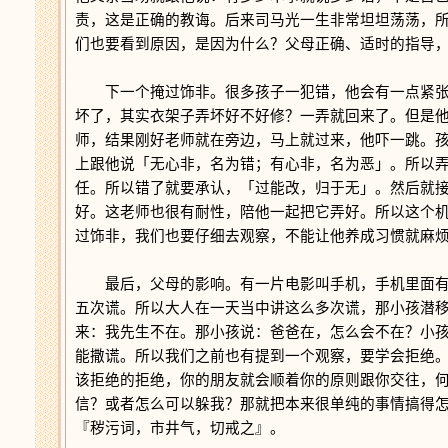
责，这是正确的教诲。后来司马光一生非常坦坦荡荡，
们也要看到原因，是因为什么？父母正确、适时的指导
下一个掩过饰非。很多孩子一犯错，他会有一点紧张
坏了，其实衣架子弄坏好不好修？一弄就回来了。但是
师，结果刚好老师就在旁边，马上就过来，他吓一跳。
上跟他说「无心非，名为错；有心非，名为恶」。所以
任。所以错了就要承认，「过能改，归于无」。然后就
好。这老师也很有耐性，陪他一起把它弄好。所以这个
过饰非，我们也要仔细去观察，不能让他养成习惯就麻
最后，父母的影响。有一片电影叫手机，手机里面有
五次谎。所以大人在一天当中讲这么多次谎，那小孩潜
来：我先生不在。那小孩说：爸爸在，怎么会不在？小
能撒谎。所以我们之前也有提到一个观察，要学会拒绝
该拒绝的拒绝，你的朋友就会顺着你的原则跟你交往，
信？或者怎么可以躲我？那就把本来很单纯的事情搞得
『秽污词，市井气，切戒之』。