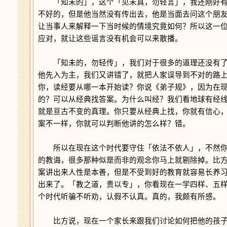
「知未的」，这个「见未真，勿轻言」，我还刚好有
不好的，但是他当然没有传出去，他是当面去问这个朋
让当事人来解释一下当时候的情境究竟如何？所以这一
应对，就让这些谣言没有机会可以来散播。
「知未的，勿轻传」，我们对于很多的道理还没有了
他先入为主，我们又讲错了，就把人家误导到不对的路
你，读经要从哪一本开始读？你说《弟子规》，因为在
的？可以从经典找答案。为什么叫经？我们看地球有经
就是亘古不变的真理。你只要从经典上找，你就有信心
案不一样，你就可以判断他讲的怎么样？错。
所以在现在这个时代要守住「依法不依人」，不然你
的教诲，很多那种似是而非的观念你马上就剔除掉。比
案讲出来人性是本善，但是不受到好的教育就容易长养
出来了。「教之道，贵以专」，你看现在一学四样、五
个时代听骗不听劝，认假不认真。真的，我颇有所感。
比方说，现在一个家长来跟我们讨论如何把他的孩子