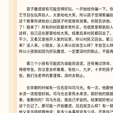
孩子撒谎很有可能觉得好玩，一开始给你骗一下，你
艺节目在玩弄别人，大家哈哈大笑，所以孩子觉得欺骗
这个故事你讲给幼儿园孩子听就很有效果。你就告诉他
了！狼来了！所有的村民都非常朴实，也很愿意帮助别
这样，自己还在那里哈哈大笑。结果后来村民都回去了
不少。又看又是他开人家的玩笑，所以村民又回去。第
来？没人来。小朋友，没人来以后会怎么样？羊会怎么
所以小孩假如因为好玩撒谎，一定要适时的制止，不能
第三个小孩有可能因为逞能而说谎，还有掩过饰非、
得很夸张。你注意去听看看，有些八、九岁，十岁的孩
张，我们当老师的要谨慎，适时去制止。
在宋朝的时候有一位名臣叫司马光。有一次，他跟他
水烫一烫就很好剥。司马光去拿热水来烫，刚好他的姐
害，谁教你的？司马光说，我自己学会的。结果刚好他
这个忘记了。那可能一开始撒谎，往后就怎么样？有一
他父亲当场就跟他说：有多少本事就说多少话，不是自