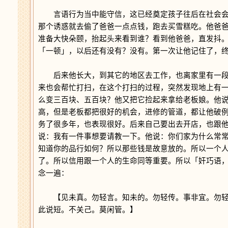
言语行为当中能守信，这已经奠定孩子往后在社会会
那个诱惑就去偷了爸爸一点点钱，跑去买雪糕吃。他爸
准备大快朵颐，抬起头来看到谁？看到他爸爸，直发抖
「一顿」，以后还有没有？没有。第一次让他记住了，
后来他长大，到其它的地区去工作，也离家里有一段
来也会帮忙打扫，在这个打扫的过程，突然发现地上有
么变三百块、五百块？他又把它捡起来拿给老板娘。他
高，但是老板都把很好的机会，进修的管道，都让他破
务了很多年，也表现很好。后来自己要出去开店，也跟
说：我有一件事想要请教一下。他说：你们家为什么常
知道你的品行如何？所以那些钱是故意放的。所以一个
了。所以信用跟一个人的生命同等重要。所以「奸巧语
念一遍：
【见未真。勿轻言。知未的。勿轻传。事非宜。勿轻
此说短。不关己。莫闲管。】