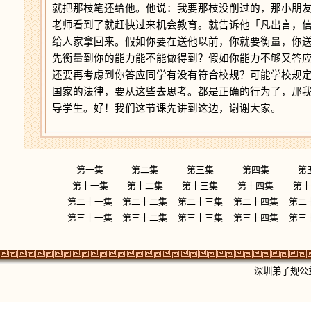
就把那枝笔还给他。他说：我要那枝没削过的，那小朋
老师看到了就赶快过来机会教育。就告诉他「凡出言，
给人家拿回来。假如你要在送他以前，你就要衡量，你
先衡量到你的能力能不能做得到？假如你能力不够又答
还要再考虑到你答应同学有没有符合校规？可能学校规
国家的法律，要从这些去思考。都是正确的行为了，那
导学生。好！我们这节课先讲到这边，谢谢大家。
第一集
第二集
第三集
第四集
第
第十一集
第十二集
第十三集
第十四集
第十
第二十一集
第二十二集
第二十三集
第二十四集
第二
第三十一集
第三十二集
第三十三集
第三十四集
第三
深圳弟子规