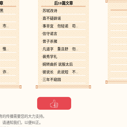
章
后10篇文章
者黑
·苏轼改诗
·直不疑辟谣
 市
·事非宜 勿轻诺 苟
...
...
·信守诺言
·曾子杀猪
 惟
·凡道字 重且舒 勿
...
...
·裴秀学礼
·婉转曲折 说服太后
 诈
·彼说长 此说短 不
...
...
·三年不窥园
育的传播需要您的大力支持。
，请通知我们，以便纠正。