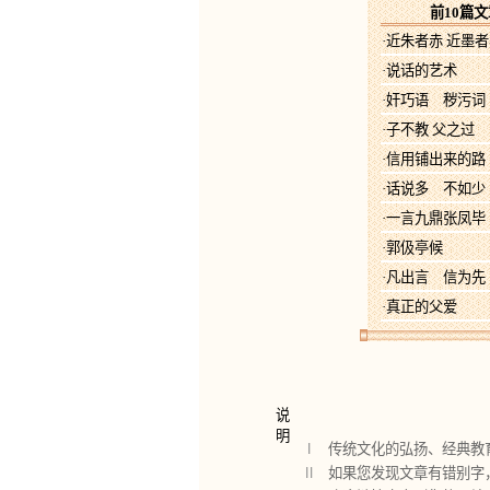
前10篇文
·近朱者赤 近墨
·说话的艺术
·奸巧语 秽污词
·子不教 父之过
·信用铺出来的路
·话说多 不如少
·一言九鼎张凤毕
·郭伋亭候
·凡出言 信为先
·真正的父爱
说
明
Ⅰ
传统文化的弘扬、经典教
Ⅱ
如果您发现文章有错别字