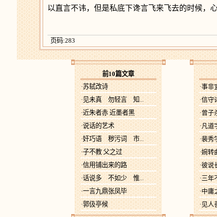
以直言不讳，但是私底下谗言飞来飞去的时候，
页码:283
前10篇文章
·苏轼改诗
·事
·见未真 勿轻言 知
·信守
...
·近朱者赤 近墨者黑
·曾子
·说话的艺术
·凡
·奸巧语 秽污词 市
·裴秀
...
·子不教 父之过
·婉转
·信用铺出来的路
·彼
·话说多 不如少 惟
·三年
...
·一言九鼎张凤毕
·中庸
·郭伋亭候
·见