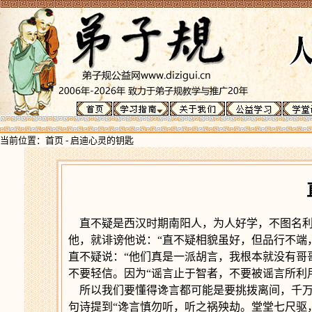
当前位置：
首页
-
启迪心灵的钥匙
直不疑是西汉时期南阳人，为人好学，不图名
他，就诽谤他说：“直不疑相貌虽好，但品行不端
直不疑说：“他们真是一派胡言，我根本就没有哥
不要轻信。因为“谣言止于智者，不要被谣言所利
所以我们要懂得谗言都可能是要挑拨离间，千
句诗提到“谗言慎勿听，听之祸殃劫。堂堂七尺驱