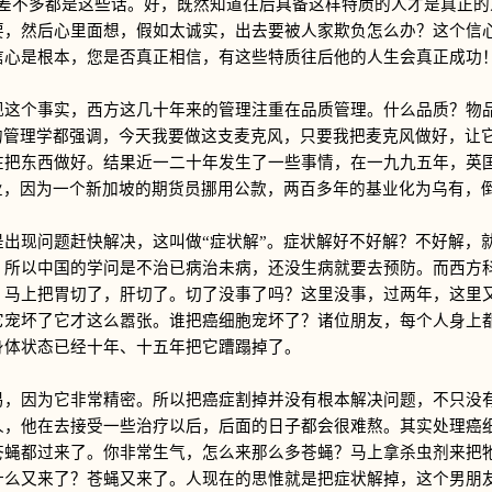
翻差不多都是这些话。好，既然知道往后具备这样特质的人才是真正的
要，然后心里面想，假如太诚实，出去要被人家欺负怎么办？这个信
信心是根本，您是否真正相信，有这些特质往后他的人生会真正成功
个事实，西方这几十年来的管理注重在品质管理。什么品质？物品
来的管理学都强调，今天我要做这支麦克风，只要我把麦克风做好，让
在把东西做好。结果近一二十年发生了一些事情，在一九九五年，英
业，因为一个新加坡的期货员挪用公款，两百多年的基业化为乌有，
现问题赶快解决，这叫做“症状解”。症状解好不好解？不好解，
。所以中国的学问是不治已病治未病，还没生病就要去预防。而西方
，马上把胃切了，肝切了。切了没事了吗？这里没事，过两年，这里
它宠坏了它才这么嚣张。谁把癌细胞宠坏了？诸位朋友，每个人身上
身体状态已经十年、十五年把它蹧蹋掉了。
因为它非常精密。所以把癌症割掉并没有根本解决问题，不只没有
人，他在去接受一些治疗以后，后面的日子都会很难熬。其实处理癌
苍蝇都过来了。你非常生气，怎么来那么多苍蝇？马上拿杀虫剂来把
什么又来了？苍蝇又来了。人现在的思惟就是把症状解掉，这个男朋