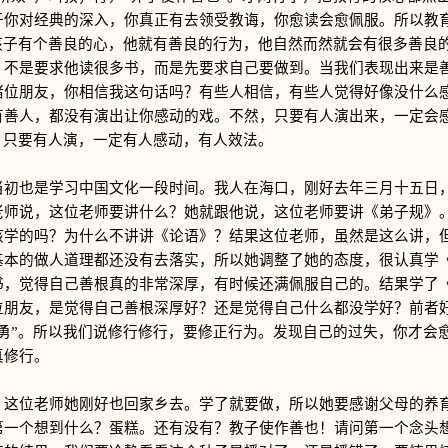
于你对经典的深入，你真正有去领受教诲，你愈读会愈佩服。所以教
当孩子有个善良的心，他就有善良的行为，他自然而然就会有很多善良
？不是要求他读很多书，而是先要求自己要做到。当我们表现出来是
诸位朋友，你相信我这句话吗？有些人相信，有些人觉得好像没什么
有善人，都没有演出让你感动的戏。不然，只要有人演出来，一定会
，只要有人演，一定有人感动，有人效法。
也是学习中国文化一段时间。我人在海口，刚好去年三月十五日，
老师说，这位老师要讲什么？她就跟他说，这位老师要讲《弟子规》
孩学的吗？为什么不讲讲《论语》？结果这位老师，虽然是这么讲，
基本的做人道理都还没有去落实，所以她调整了她的态度，很认真学
书，觉得自己善根真的非常深厚，有时候还满佩服自己的。结果学了
位朋友，是觉得自己善根深厚好？还是觉得自己什么都没学好？前者
乎勇”。所以我们说修行修行，要修正行为。发现自己的过失，你才会
真修行。
位老师她刚好也回家乡去。学了就要做，所以她要感谢父母的养育
第一个想到什么？蛋糕。还有没有？教子使作善也！请问第一个念头