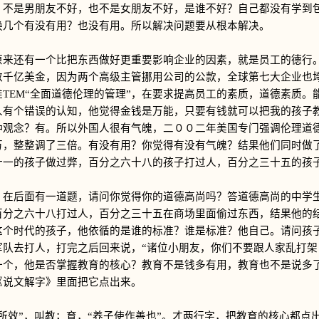
？不是男朋友不好，也不是女朋友不好，是谁不好？自己都没有学到
换几个有没有用？也没有用。所以解决问题要从根本解决。
还有一个比把东西做好更重要影响企业的因素，就是员工的德行。
数千亿美金，因为两个高级主管挪用公司的公款，全球第七大企业也
TEM“全面道德伦理的管理”，在要求提高员工的素质，道德素质。
人有个错误的认知，他觉得金钱是万能，只要有钱就可以把我的孩子
种观念？有。所以外国人很有气魄，二００二年美国专门强调伦理道
万，整整调了三倍。有没有用？你觉得有没有气魄？结果他们同时做
十一的孩子做过弊，百分之六十八的孩子打过人，百分之三十五的孩
后面有一道题，请问你觉得你的道德高尚吗？答道德高尚的中学生
百分之六十八打过人，百分之三十五在商场里面偷过东西，结果他的
这个时代的孩子，他依循的是谁的标准？谁是标准？他自己。请问孩
军队去打人，打完之后回来说，“诸位小朋友，你们不要跟人家乱打架
一个，他是否掌握教育的核心？教育不是钱多有用，教育也不是说多
《说文解字》里面把它点出来。
效”，叫教；育，“养子使作善也”。才两行字，把教育的核心都点