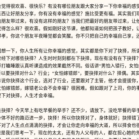
得很欢喜、很快乐？有没有哪位朋友跟大家分享一下你幸福的感觉
东西让好朋友分享，你有没有幸福的感觉？施比受更有福。其实我们
的朋友带过来，有没有这样的朋友？当我们把最好的朋友带过来，让
觉得怎么样？很欢喜。假如刚好这节课，他都知道如何把孩子教好，
得孝，你这个朋友半夜睡觉都会笑醒。你不只把自己的幸福自己享，
一下，你人生所有让你幸福的感觉，其实都是你下对了抉择，所谓
曾经下对哪些抉择？人生时时刻刻都在下抉择，现在有没有在下抉择
择打瞌睡跟认真听课造成的效果截然不同。俗话讲“男怕入错行，女怕
所以要抉择对什么？行业；“女怕嫁错郎”，要抉择对什么？择偶。其
方说你抉择这个行业，选对了行业，还要跟对了主管，他才会提拔你
女怕嫁错郎，嫁错老公会不会幸福？很困难。假如跟对了上司，你的
要下对抉择，人生才会幸福。
择？今天早上有吃早餐的举手？还不少，请放下。没吃早餐的举手
身体不好的路迈进一步，抉择！所以你抉择对了，身体就好；抉择错
下对了人生点点滴滴的抉择，才会让你走向幸福的大道，所以择食也
。但是我们思考一下，现在的太太，还有为人父母的人，都在担心她的