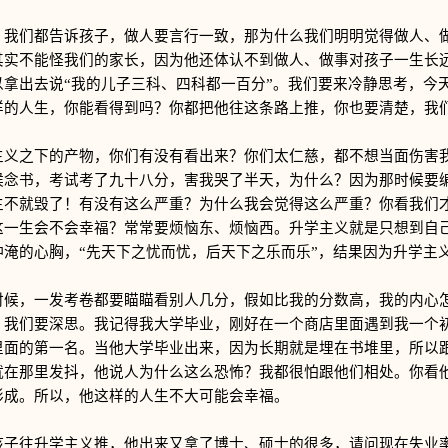
们都告诉孩子，做人要言行一致，那为什么我们明明觉得做人、做
其实不能怪我们的家长，因为他还体认不到做人、做事对孩子一生长
以拿出去说“我的儿子三科、四科都一百分”。我们要来冷静思考，今
样的人生，你能看得到吗？你都把他往这条路上推，你也要清楚，我
之下的产物，你们有没有看出来？你们太仁慈，都不想当面伤害我
候念书，考试考了九十八分，害我哭了半天，为什么？因为那时候要
生不就毁了！有没有这么严重？为什么我会觉得这么严重？你看我们
这一生会不会幸福？常常要烦恼东、烦恼西。升学主义就是只想到自
仲淹的心胸，“先天下之忧而忧，后天下之乐而乐”，结果因为升学主
，一发考卷都要瞄瞄看别人几分，假如比我的分数高，我的内心怎
？我们要深思。我记得我大学毕业，刚好在一个商店里面遇到我一个
里面的第一名。当他大学毕业出来，因为长期就是埋在书堆里，所以
就在那里发抖，他说人为什么这么恐怖？我都很怕跟他们相处。你看
形成。所以，他这样的人生不大可能会幸福。
往升学主义推，他出来又拿了博士、硕士的很多，请问现在失业率