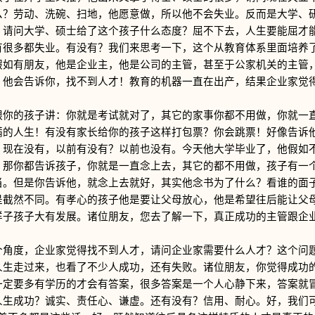
么？劳动、洗碗、扫地，他愿意做，所以他不会失业。反而是大学、
，请问大学、硕士给了这个孩子什么态度？屈不下去，人生要能屈才
有很多都失业。有没有？我们来思考一下，这个从教育体系里面培养
假如有朋友，他是企业主，他是公司的主管，甚至于公家机关的主管
？他会告诉你，找不到人才！教育的机器一直在出产，结果企业家觉
的孩子讲：你就是考试就对了，其它的家事你都不用做，你就一直
满的人生！有没有家长给你的孩子这样打包票？你会跳票！好像告诉
！现在没有，以前有没有？以前也没有。今天他大学毕业了，他假如
。那你都告诉孩子，你就是一直念上去，其它的都不用做，孩子有一
当。但是你告诉他，就念上去就好，其实他念书为了什么？看谁的面
是截然不同。有孝心的孩子他是要让父母放心，他是希望往后能让父
样子孩子大有发展。诸位朋友，您去了解一下，真正成功的主管跟企
度，企业家觉得找不到人才，请问企业家需要什么人才？这个问题
人生走过来，也看了不少人成功，还有失败。诸位朋友，你觉得成功
一定要多有学历的才会有答案，很多答案是一个人心静下来，答案就
人生成功？诚实、责任心、谦虚。还有没有？信用、耐心。好，我们可