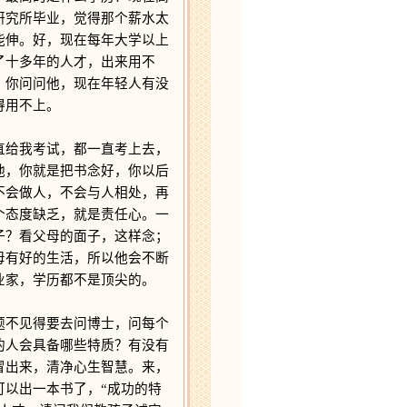
研究所毕业，觉得那个薪水太
能伸。好，现在每年大学以上
了十多年的人才，出来用不
，你问问他，现在年轻人有没
得用不上。
给我考试，都一直考上去，
他，你就是把书念好，你以后
不会做人，不会与人相处，再
个态度缺乏，就是责任心。一
子？看父母的面子，这样念；
母有好的生活，所以他会不断
业家，学历都不是顶尖的。
不见得要去问博士，问每个
的人会具备哪些特质？有没有
冒出来，清净心生智慧。来，
以出一本书了，“成功的特