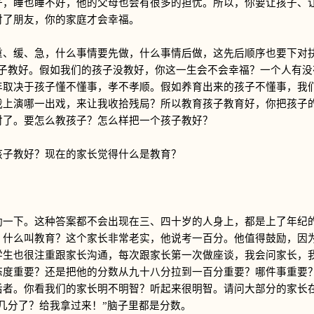
好，睡也睡不好，他的父母也会有很多的担忧。所以，你要让孩子、
对了朋友，你的家庭才会幸福。
缓、急，什么事情要先做，什么事情后做，这先后顺序也要下对抉
孩子教好。假如我们的孩子没教好，你这一生会不会幸福？一个人有没
年取决于孩子懂不懂事，孝不孝顺。假如养育出来的孩子不懂事，我
我上演哪一出戏，来让我收拾残局？所以教育孩子教育好，你把孩子
对了。要怎么教孩子？怎么样把一个孩子教好？
子教好？现在的家长觉得什么是教育？
下。这种答案都不会出现在三、四十岁的人身上，都是上了年纪的
，什么叫教育？这个家长非常老实，他说考一百分。他值得鼓励，因
学生也很注重跟家长沟通，每次跟家长第一次做座谈，我会问家长，
态度重要？还是把他的分数从九十八分拉到一百分重要？哪件事重要
后者。你看我们的家长明不明智？听起来很明智。请问大部分的家长
几分了？给我拿过来！”脑子里都是分数。