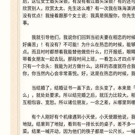
后，这位女士眉头深锁，有没有看过眉头深锁？有的还
欣赏别人，欣赏太太、先生这么难？有一次我在珠海演
没有优点！我接着跟那个女士说：我真是佩服你，你先
事。
我就引导他们，我说你们回到当初夫妻在相恋的时候
好痛苦」！有没有？不可能！为什么在热恋的时候，能
点。而且时时都想着我能替他做些什么，打开报纸，眼
带着女朋友一起去玩。那段时间上班，一看怎么才四点
只有一个念头：我能为对方做什么。这样的态度就符合
你，你当然内心会非常喜悦。好，这是在热恋的时候，
当结婚了，结婚证书一盖下去，念头变了，本来是「
么」，就处处要求。所以结完婚之后，就压力比较大。
互相包容、宽恕。所以诸位朋友，一念之差，从哪里到
有个人刚好有个机缘遇到小天使，小天使跟他说，我
地狱。结果到了地狱，看到有一排长长的桌子，差不多
菜。结果一喊开动，因为他们的筷子都是一公尺长，一