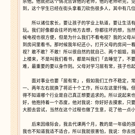
杀他。他就把这个情况告诉他的老师，他的老师听完，
到，这个学生已经在街头拿着刀砍伤很多人，其中有几
所以诸位家长，要让孩子的学业上轨道，要让生活有
玩。我们好像都会往坏的地方去想，你都往坏的想，当
候电视也很方便，但是为什么我们不看电视？我的父母
到房间里看书。那时候我年纪还小，打开父母的房间一
视？敢不敢？不敢！所以很自然的就自己、两个姐姐，
上楼来，不是叫我们看书，都是叫我们「去睡觉了，不
难，最重要的要以身作则。父母对学习居有常，孩子也
面对事业也要「居有常」，假如我们工作不稳定，常
一、两年左右就换了将近十个工作，所以在这里忏悔。
得不知道哪个行业是自己真正想要追求的。所以说起来
好，他抱持着一个态度，他对我说：你好好去摸索，只
大胆去尝试，当然在这个过程也做了生意，花了他一点
后来因缘际会，我去代课两个月，教的是一年级的孩
我也不知道我适不适合，所以我就很害怕，我说：你去