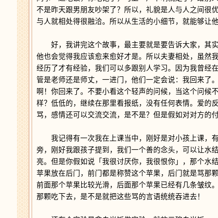
不是昨天跟男朋友吵架了？所以，礼貌是人与人之间很
与人就相处得很融洽。所以从生活的小细节，就能够让
好，我讲完这个故事，最主要就是要告诉大家，其实
他也会觉得我应该愈来愈好才是。所以夫妻相处，虽然
经历了才有经验，我们可以多跟别人学习。因为我曾经
管是老师还是师丈，一进门，他们一定会说：我回来了
啊！你回来了。不要小看这个轻声的问候，当这个问候
样？低低的，继续在那里看报纸，没有任何表情。爱的
骂，感情还可以交流交流，是不是？但是假如对对方的
我记得有一次我在上课当中，刚好是对小孩上课，有
旁，刚好我跟孩子提到，我们一个善的念头，可以让水
亮。但是你假如说「我很讨厌你，我很恨你」，那个水
苹果放在后门，前门都是称赞这个苹果，后门就是骂那
前面那个苹果比较光滑，后面那个苹果已经有几条皱纹
那颗吃下去，是不是就把这些骂的言语统统吞进去！