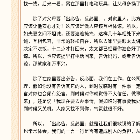
找一找。后来一看，窝在那里打电动玩具，让父母多操
除了对父母要「出必告，反必面」，对家里人，比方
应该让他安心才对！这应该是做人应该互相体谅。所以
如夫妻之间不坦诚，还要遮遮掩掩，这样几十年相处下
诚，互相包容，非常的轻松自在，所以去哪里要跟太太
决定不吃饭，十二点才打回来，太太都已经帮你准备好
谅。所以，也应该提早打电话回来，告诉妈妈，或者告
谅，那就家和万事兴。
除了在家里要出必告，反必面，我们在工作，在公司
理，假如你没有告诉其它的人，到时候临时有一件事一
官对你也会颇有怨言，到时候对你就觉得不大信任，做
来」，还是说「我现在要去办事情，假如临时有事要我
到时候又关机，人家又找不到你，气氛就很不好。
所以，「出必告，反必面」就是让我们很敏锐的了解
也常常体会，我们的一言一行是否有造成别人的负担，