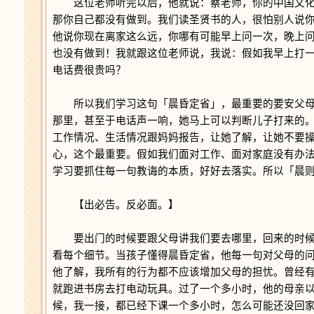
这位老师听完以后，他就说：蔡老师，你的中国文化
那你自己都没有做到。我们读圣贤书的人，很怕别人说
他说你现在离家这么远，你哪有可能早上问一次，晚上
也没有做到！我就跟这位老师说，我说：假如我早上打
电话费很贵吗？
所以我们学习这句「晨昏定省」，最重要的要安父母
那里，甚至于电话声一响，她马上可以判断儿子打来的
工作情况、生活情况跟妈妈报告，让她了解，让她不要
心，这个最重要。假如我们面对工作、面对家庭没有办
学习要抓住每一句教诲的本质，好好去落实。所以「晨
【出必告。反必面。】
要出门的时候要跟父母讲我们要去哪里，回来的时候
看每个细节。当孩子懂得晨昏定省，他每一句对父母的
他了解，我所有的行为都不应该增加父母的担忧。曾经
就跑进书房去打电动玩具。过了一个多小时，他的母亲
候，我一接，都已经下课一个多小时，怎么可能还没回