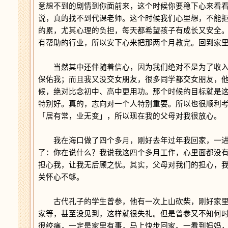
意想不到的剧情到你面前来，这个时候你要稳下心来看
说，真的找不到代课老师。这个时候我们心里想，不能
的累，尤其心理的负担，每天都希望孩子有成长又安全
有帮助的行业，所以安下心来把那两个月教完。回到家
当然其中还伴随着信心，因为我们绝对不是为了收入
保佑我；而且我又没交女朋友，很多同学都交女朋友，
候，绝对比念初中、高中更用功。那个时候的目标就是
特别好。真的，志向对一个人特别重要。所以也很顺利
「居有常，业无变」，所以现在我的父母对我很放心。
我在海口做了四个多月，刚好去年过年我回家，一进
了：你在说什么？我说我这四个多月工作，心里面都没
担心我，让我无后顾之忧。其实，父母对我们的担心，
关怀心不够。
古代孔子的学生曾参，他有一次上山砍柴，刚好家里
家等，甚至没见到，这样就很失礼。但是曾参又不知何
很绞痛，一定是家里有事，马上快步回家。一看到妈妈