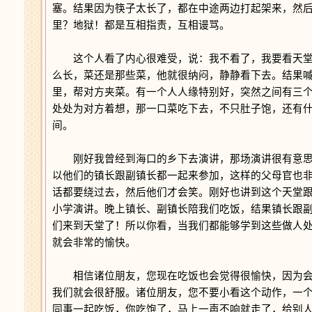
塞。结果因为筷子太长了，都在中途两边打起架来，然
里？地狱！都是互相指责，互相谩骂。
这个人看了内心很难受，说：我不看了，我要看天堂
么长，菜还是那些菜，他就很纳闷，静静看下去。结果
里，帮对方夹菜。有一个人人缘特别好，突然之间有三
处处为对方着想，那一口菜吃下去，不只肚子饱，还有
间。
刚好我曾经到海口的乡下去演讲，那场演讲很有意思
以他们的镇长跟副镇长都一起来参加，这样的父母官也
话都要绕过去，然后他们才会笑。刚好也讲到这个天堂
小学演讲。晚上镇长、副镇长陪我们吃饭，结果镇长跟
们来到天堂了！所以你看，当我们都能够学到这些做人
就会非常的愉快。
相信诸位朋友，您现在吃饭也会觉得很愉快，因为会
我们就会很舒服。诸位朋友，您不要小看这个动作，一
同事一起吃饭，你吃饱了，马上一声不响就走了，给别