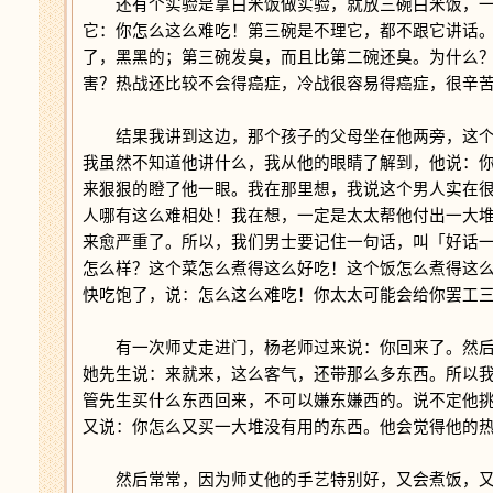
还有个实验是拿白米饭做实验，就放三碗白米饭，一
它：你怎么这么难吃！第三碗是不理它，都不跟它讲话
了，黑黑的；第三碗发臭，而且比第二碗还臭。为什么
害？热战还比较不会得癌症，冷战很容易得癌症，很辛
结果我讲到这边，那个孩子的父母坐在他两旁，这个
我虽然不知道他讲什么，我从他的眼睛了解到，他说：
来狠狠的瞪了他一眼。我在那里想，我说这个男人实在
人哪有这么难相处！我在想，一定是太太帮他付出一大
来愈严重了。所以，我们男士要记住一句话，叫「好话
怎么样？这个菜怎么煮得这么好吃！这个饭怎么煮得这
快吃饱了，说：怎么这么难吃！你太太可能会给你罢工
有一次师丈走进门，杨老师过来说：你回来了。然后
她先生说：来就来，这么客气，还带那么多东西。所以
管先生买什么东西回来，不可以嫌东嫌西的。说不定他
又说：你怎么又买一大堆没有用的东西。他会觉得他的
然后常常，因为师丈他的手艺特别好，又会煮饭，又