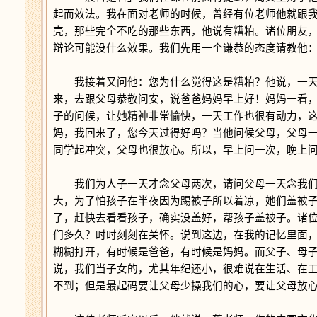
起而效法。我在面对老师的时候，曾经有位老师他就跟
壳，那些完全不吃的那些东西，他说有糟粕。诸位朋友
辩论可能没什么效果。我们先用一个谦恭的态度请教他
我接着又问他：您为什么觉得这是糟粕？他说，一天
来，去跟父母恭敬问安，说爸爸妈妈早上好！妈妈一看
子的问候，让她精神非常愉快，一天工作也很有动力，
妈，我回来了，您今天过得好吗？当他问候父母，父母
同学起冲突，父母也很放心。所以，早上问一次，晚上
我们为人子一天才念父母两次，请问父母一天念我们
大，为了怕孩子在半夜因为踢被子所以着凉，她们盖被
了，赶快去看看孩子，确实没盖好，帮孩子盖被子。诸
们多久？时时刻刻在关怀。说到这边，在我的记忆里面
糊糊打开，有时候是爸爸，有时候是妈妈。而父子、母
说，我们当子女的，尤其年纪还小，很难说在生活、在
不到；但是最起码要让父母少操我们的心，要让父母放