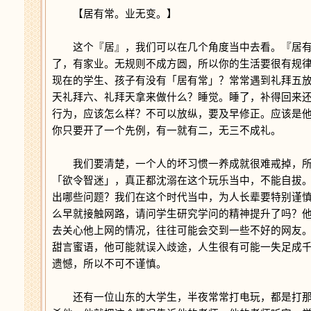
【居有常。业无变。】
这个『居』，我们可以在几个角度当中去看。『居有
了，有家业。无规则不成方圆，所以你的生活要很有规
现在的学生、孩子有没有「居有常」？常常遇到礼拜五
天礼拜六、礼拜天拿来做什么？睡觉。睡了，补得回来
行为，应该怎么样？不可以放纵，要及早修正。应该是
你只要开了一个先例，有一就有二，无三不成礼。
我们要清楚，一个人的坏习惯一养成就很难戒掉，所
「欲令智迷」，真正都沈溺在这个玩乐当中，不能自拔
出哪些问题？我们在这个时代当中，为人长辈要特别谨
么早就接触网路，请问学生研究学问的精神提升了吗？
去关心他上网的情况，往往可能会交到一些不好的网友
甜言蜜语，他可能就误入歧途，人生很有可能一失足成
遗憾，所以不可不谨慎。
还有一位山东的大学生，半夜常常打电玩，都是打那