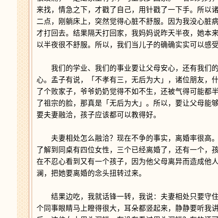
来找，情急之下，才戳了自己，用针戳了一下手。所以
二点，刚躺床上，突然觉得心脏不舒服。因为我没心脏
才打回去。结果隔天打回家，我妈妈说昨天半夜，她本
以半夜很不舒服。所以，我们当儿子的确确实实可以感
我们的学业、我们的事业要让父母安心，还有我们的
心。孟子有说，「不孝有三，无后为大」，诸位朋友，
了个败家子，爷爷奶奶觉得不如不生，还被气得可能都
了祖宗的脸，那真是「无后为大」。所以，要让父母能
要夫妻融洽，孩子应该都可以教得好。
夫妻相处怎么融洽？现在不争的事实，离婚率很高。
了解到同桌有四位女性，三个已经离婚了，还有一个，
在不忍心看到又有一个孩子，因为他父母离异而造成他
澜，把她要离婚的念头扭转过来。
结果边吃，我就话锋一转，我说：夫妻相处只要守住
个同事眼睛马上瞪得很大，耳朵都竖起来，静静要听我