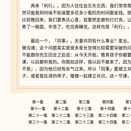
再来「利行」。因为人往往会忘东忘西，我们常常帮
然可能我到时候不知道要多花多少冤枉的时间跟金钱。
比较晚回来，我们要表达心意，就要把走廊的灯打亮，
煮了一碗面，辛苦了，吃完再睡觉。这样也是「利行」
最后一个，「同事」。夫妻共同有什么事业？家业。
做沟通；这个问题其实是很多家长觉得比较需要突破的
不能跟你先生回去之后说：从今天开始，教育孩子你都
课，以后都听我的。你假如这样，我以后不敢来了。因
不是」，因为他已经有杀气过来。所以「同事」要建立
子，或者我在讲的带子，慢慢一起建立共识。这一节课
第一集
第二集
第三集
第四集
第
第十一集
第十二集
第十三集
第十四集
第十
第二十一集
第二十二集
第二十三集
第二十四集
第二
第三十一集
第三十二集
第三十三集
第三十四集
第三