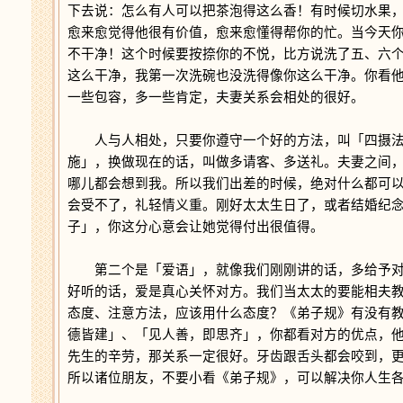
下去说：怎么有人可以把茶泡得这么香！有时候切水果
愈来愈觉得他很有价值，愈来愈懂得帮你的忙。当今天
不干净！这个时候要按捺你的不悦，比方说洗了五、六
这么干净，我第一次洗碗也没洗得像你这么干净。你看
一些包容，多一些肯定，夫妻关系会相处的很好。
人与人相处，只要你遵守一个好的方法，叫「四摄法
施」，换做现在的话，叫做多请客、多送礼。夫妻之间
哪儿都会想到我。所以我们出差的时候，绝对什么都可
会受不了，礼轻情义重。刚好太太生日了，或者结婚纪
子」，你这分心意会让她觉得付出很值得。
第二个是「爱语」，就像我们刚刚讲的话，多给予对
好听的话，爱是真心关怀对方。我们当太太的要能相夫
态度、注意方法，应该用什么态度？《弟子规》有没有
德皆建」、「见人善，即思齐」，你都看对方的优点，
先生的辛劳，那关系一定很好。牙齿跟舌头都会咬到，
所以诸位朋友，不要小看《弟子规》，可以解决你人生