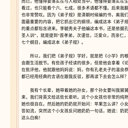
而已，他懂得要落实在与人相处当中，他懂得要落实在
看过，也只能看个六、七成，很多术语都不懂。后来我
也非常赞叹。因为《弟子规》是清朝时候编的书，离我
面最重要的内容，把它抓出它的纲领，编成这本《弟子
的重点都包含进来。李毓秀夫子他编这本书，还是依据孔
圣人训”，就是提到“首孝弟，次谨信，泛爱众，而亲仁
七个纲目，编成这本《弟子规》。
所以，我们把《弟子规》学好，就是把《小学》的根
会跟生活脱节。有些孩子经读的很多，但是他会拿着《
在批评他，他就跟他妈妈说：妈，你有孔老夫子的温良
都已经用经典的言语在跟我反驳，那再读下去会怎么样
我有个长辈，她带着她的孙女，那个孙女要叫我舅舅
来，我们背英文给这些长辈听。这个小女孩也非常的纯
她也很自在。然后她的奶奶就开始问：苹果怎么讲？小女孩说
答如流，突然这个小女孩反问她奶奶一句话，她说：奶
这么白痴！