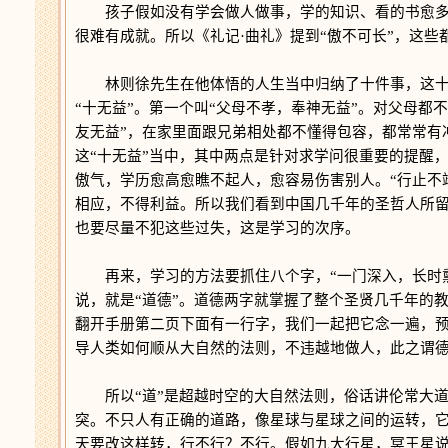
孩子假如没有学会做人做事，学的知识、看的书愈多愈
很难有成就。所以《礼记
·
曲礼》提到“傲不可长”，这些
林则徐先生在他体悟的人生当中归纳了十件事，这十
“十无益”。第一个叫“父母不孝，奉神无益”。对父母都
友无益”，在家里面跟兄弟相处都不懂得包容，都常常有
这“十无益”当中，其中两点是针对求学问很重要的提醒，
傲气，学历愈高愈瞧不起人，愈容易伤害别人。“行止不
相应，不得利益。所以我们看到中国几千年的圣哲人所
也要尽量不犯这些过失，这是学习的次序。
再来，学习的方法要抓住八个字，“一门深入，长时熏
说，就是“道德”。道德两字就掌握了整个圣贤几千年的
翻开手册第二页下面有一行字，我们一起把它念一遍，预
导人类如何顺从大自然的法则，不违越地做人，此之谓德
所以“道”是超越时空的大自然法则，俗话讲伦常大道
突。不只人有正确的道路，像星球与星球之间的运转，
天要改这样转，行不行？不行。假如九大行星，冥王星