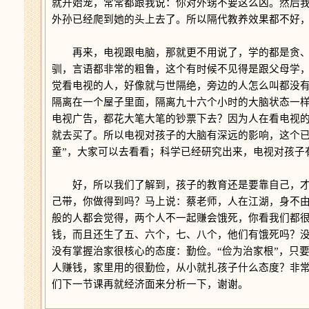
就开始宠，常常都跟我说：你对外甥不要这么凶。然后
外孙已经爬到她的头上去了。所以隔代教养效果都不好
再来，电视跟电脑，那就更不用说了，学的都是贪、
驯，言语都非常的粗鲁，这个有时候不见得是跟父母学
觉看电视的人，好像就与世隔绝，旁边的人怎么叫都没
隔离在一个屋子里面，隔离九十六个小时的大脑状态一
电视广告，都花大笔大笔的钞票下去？因为人在看电视的
就去买了。所以电视对孩子的大脑有深远的影响，这个已
童”，大家可以去看看；科学已经研究出来，电视对孩子
好，所以我们了解到，孩子的教育还是要靠自己，才
己带，你做得到吗？马上说：蔡老师，人在江湖，身不
般的人都会觉得，两个人不一起赚会饿死，你看我们都
钱，而且还生了五、六个，七、八个，他们有饿死吗？
没有掌握治家很核心的态度：勤俭。“俭为治家根”，只
人赚钱，家里用的很勤俭，从小就扎孩子什么态度？非
们下一节课再就经济面来分析一下，谢谢。