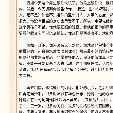
假如今天这个男生跟你认识了，他马上跟你说：我好
的。然后，今天遇到你就告诉你，“我这一生非你不嫁，
人，是不是？他也不知道你的整个对人、对事的态度，
很大，你没有相当的定功会承受不了，所以一定要先给
这个男孩子不错，你就要细细的观察，看他都跟他的同
要看他跟其它同学怎么相处。你这样观察很客观，就能
假如一开始，你还没有认识到他，你就跟他单独看电
他最好的，还会超水准表演给你看；然后最不好的统统
朋友他都非常有爱心，非常关怀他人，保证他假如真正
智，不能一开始就两个人去活动，这个都很危险。诸位
话讲，“因为误解而结合，因了解而分开”，对！因为他
要冷静。
再来相惜，珍惜彼此的因缘、相处的机会，之后相爱
后再走向婚姻。很多朋友很有雄心壮志，她说：他的观
她说，有一句词叫“醉卧沙场君莫笑，古来征战几人回”
了二、三十岁，很多的习惯、很多的性格已经比较固着
缘，不要去强求，要找到志同道合的伴侣，婚姻才不会