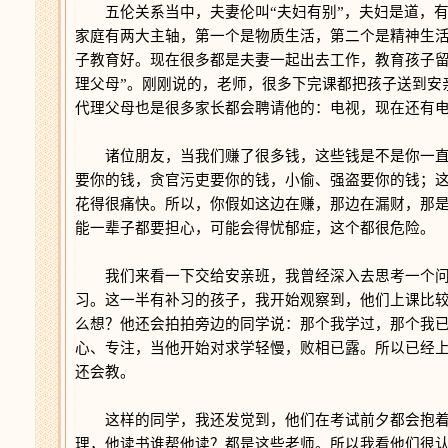
五伦关系当中，夫妻伦叫“夫妇有别”，夫妇是道，有
家庭有两大主轴，第一个是物质生活，第二个是精神生
子教育好。现在很多都是夫妻一起出去工作，教育孩子留
理父母”。刚刚说的，老师，很多下完课都把孩子送到安
代理父母也是很多家长都会聘请他的：电视，现在还有
诸位朋友，当我们赚了很多钱，这些钱是不是你一直
要你的钱，贪官污吏要你的钱，小偷、强盗要你的钱；
花得很痛快。所以，你假如这边在赚，那边在漏财，那
能一辈子都要担心，可能会得忧郁症，这个都很危险。
我们来看一下交给安亲班，我曾经深入去思考一个问
习。这一半有补习的孩子，我开始观察到，他们上课比
么想？他还会拍拍旁边的同学说：那个我学过，那个我
心、专注，当他开始对求学轻慢，败相已露。所以已经
还会教。
这样的同学，我还发觉到，他们在考试前夕都会抱着
理，他读书谁帮他读？都是这些老师。所以我看他们很