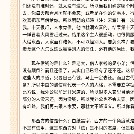
们还没有准时还，就太没有道义。所以当我们确定哪个
去，你每天都看月历就不会忘；或者是在你的记事本、
欢喜把东西借给你。所以明朝的郑濂
（注：宋濂）
有一
我。十天很赶，人家肯借，他也就满欢喜的。结果第十
一样冒着大风雪赶过来。结果这个主人很感动，也很佩
人借东西，人家面有难色，不可以怪别人。要怎么样？
羡慕这个人怎么这么赢得别人的信任，必有他的原因，
现在借钱的是什么？是老大，借人家钱的是小弟；借
没有颠倒？而且还借了，其实自己已经有了还不还。这
这些人的厚道，只要自己有钱，马上一定去还。而且古
条？所以中国的诚信就代表一个人的人格，不需要立字
比方说，我外公以前是开米店的，所以很多人家里目前
部分的人没来还，因为没钱，所以我外公也不会去要。
有难处，我们再去跟人家要，那就太不够道义。所以你
那西方的信是什么？白纸黑字，西方的一个角度就是
不是有信用。这是东西方对「信」是不同的态度。但是