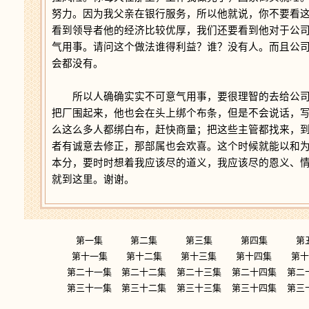
努力。因为我父亲在银行服务，所以他就说，你不要看
看到领导者他的经济比较优厚，我们还要看到他对于公
气用事。请问这个做法谁得利益？谁？没有人。而且公
会都没有。
所以人确确实实不可意气用事，要很理智的去给公司
把厂围起来，他也会在头上绑个布条，但是不会说话，
么这么多人都绑白布，赶快商量；把这些主管都找来，
者有诚意去修正，那部属也会欢喜。这个时候就能以和
本分，要时时想着我应该尽的道义，我应该尽的恩义、
就到这里。谢谢。
第一集
第二集
第三集
第四集
第
第十一集
第十二集
第十三集
第十四集
第十
第二十一集
第二十二集
第二十三集
第二十四集
第二
第三十一集
第三十二集
第三十三集
第三十四集
第三