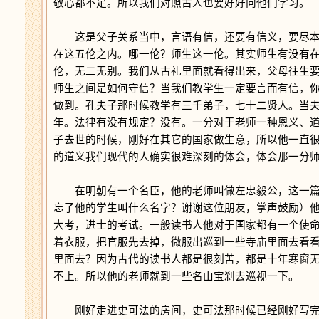
敬心都不足。所以我们对照古人也要好好向他们学习。
这是父子关系当中，言语有信，还要有信义，要尽本
在这五伦之内。哪一伦？师生这一伦。其实师生有没有
伦，无二无别。我们从古礼里面就看得出来，父母往生
师生之间是如何守信？当我们教学生一定要言而有信，
做到。孔夫子那时候教学有三千弟子，七十二贤人。当
年。法律有没有规定？没有。一分对于老师一种恩义、
子去世的时候，刚好在其它的国家做生意，所以他一直
的道义我们现代的人确实很难深刻的体会，体会那一分
在明朝有一个名臣，他的老师叫做左忠毅公，这一篇
忘了他的学生叫什么名字？谢谢这位朋友，掌声鼓励）
大考，进士的考试。一般读书人他对于国家都有一个使
着衣服，把官服先去掉，微服出巡到一些寺庙里面去看
里面去？因为古代的读书人都是很刻苦，都是十年寒窗
不上。所以他的老师就到一些名山宝刹去巡视一下。
刚好走进史可法的房间，史可法那时候已经刚好写完