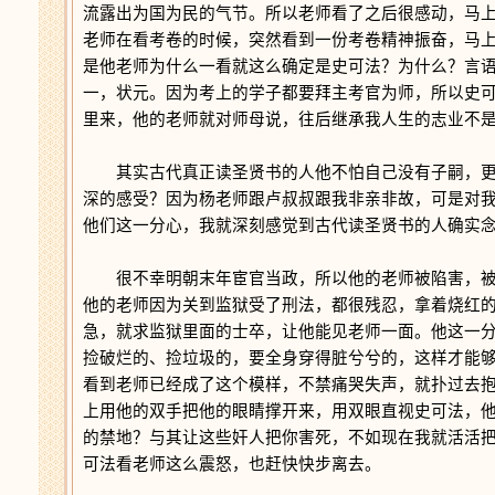
流露出为国为民的气节。所以老师看了之后很感动，马
老师在看考卷的时候，突然看到一份考卷精神振奋，马
是他老师为什么一看就这么确定是史可法？为什么？言
一，状元。因为考上的学子都要拜主考官为师，所以史
里来，他的老师就对师母说，往后继承我人生的志业不
其实古代真正读圣贤书的人他不怕自己没有子嗣，更
深的感受？因为杨老师跟卢叔叔跟我非亲非故，可是对
他们这一分心，我就深刻感觉到古代读圣贤书的人确实
很不幸明朝末年宦官当政，所以他的老师被陷害，被
他的老师因为关到监狱受了刑法，都很残忍，拿着烧红
急，就求监狱里面的士卒，让他能见老师一面。他这一
捡破烂的、捡垃圾的，要全身穿得脏兮兮的，这样才能
看到老师已经成了这个模样，不禁痛哭失声，就扑过去
上用他的双手把他的眼睛撑开来，用双眼直视史可法，
的禁地？与其让这些奸人把你害死，不如现在我就活活
可法看老师这么震怒，也赶快快步离去。