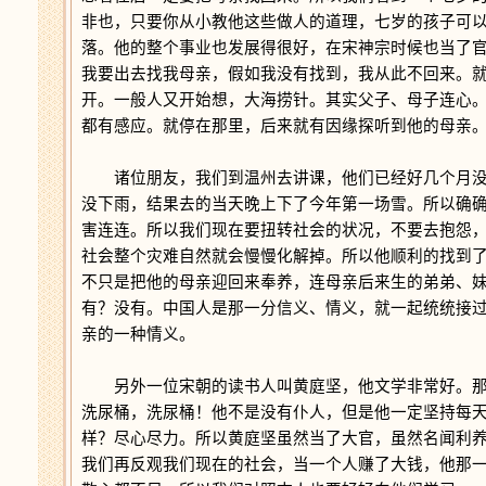
非也，只要你从小教他这些做人的道理，七岁的孩子可
落。他的整个事业也发展得很好，在宋神宗时候也当了
我要出去找我母亲，假如我没有找到，我从此不回来。
开。一般人又开始想，大海捞针。其实父子、母子连心
都有感应。就停在那里，后来就有因缘探听到他的母亲
诸位朋友，我们到温州去讲课，他们已经好几个月没
没下雨，结果去的当天晚上下了今年第一场雪。所以确
害连连。所以我们现在要扭转社会的状况，不要去抱怨
社会整个灾难自然就会慢慢化解掉。所以他顺利的找到
不只是把他的母亲迎回来奉养，连母亲后来生的弟弟、
有？没有。中国人是那一分信义、情义，就一起统统接
亲的一种情义。
另外一位宋朝的读书人叫黄庭坚，他文学非常好。那
洗尿桶，洗尿桶！他不是没有仆人，但是他一定坚持每
样？尽心尽力。所以黄庭坚虽然当了大官，虽然名闻利
我们再反观我们现在的社会，当一个人赚了大钱，他那