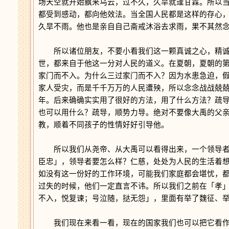
场天空就开始飘来乌云，过不久，久旱就逢甘霖。所以
都受到感动，都向他效法。当全国人民都是这样的存心
久旱不雨。他也是亲自自己斋戒沐浴去求雨，果不其然
所以诸位朋友，不要小看我们这一颗真诚之心，精诚
世，都来自于他这一分对人民的道义。在夏朝，夏朝的
家门而不入。为什么三过家门而不入？因为水患急迫，
家人受灾，而是千千万万的人民遭殃，所以念念战战兢
年。后来确确实实用了很好的方法，用了什么方法？疏
也可以用什么？疏导，顺势力导。绝对不要像大禹的父
教，顺着不同孩子的性情好好引导他。
所以我们从尧帝、从大禹可以看得出来，一个领导者
臣忠」，领导者要怎么样？仁慈，处处为人民的生活着
如没有这一份好的工作环境，可能我们家庭都会堪忧，
过失的时候，他们一定直言不讳。所以我们之前在「孝
不入，悦复谏；号泣随，挞无怨」，里面有举了魏征、
我们现在来看一看，现在的国家我们也可以把它看作