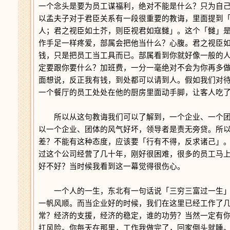
一个念头是要为员工谋福利，绝对不能是什么？只为自
以孟夫子对于君臣关系有一段很重要的教诲，里面提到
人；君之视臣如土芥，则臣视君如寇雠」。这个「雠」
作手足一样疼爱，部属会把他当什么？心腹。君之视臣
钱，只是把员工当工具而已。部属看到你就好像一般的
定要跟你要什么？加班费，一分一毫绝对不会为你再多
面想说，反正我有钱，到处都可以请到人。假如我们对
一个餐厅的员工处处在他的厨房里面动手脚，让客人吃
所以从这句教诲我们可以了解到，一个企业、一个团
以一个企业、团体的风气好坏，领导者是责无旁贷。所
差？不能有这种态度，应该要「行有不得，反求诸己」
过这个公司经营了几十年，刚好很困难，很多的员工马
好不好？当时候我看到这一幕觉得很伤心。
一个人的一生，东北有一句话说「三穷三富过一生」
一帆风顺。而当企业好的时候，我们在这里已经工作了
常？经济的支援，经济的稳定，谁的功劳？当然一定有
扛风险。你每天在那里，工作我做完了，回家倒头就睡