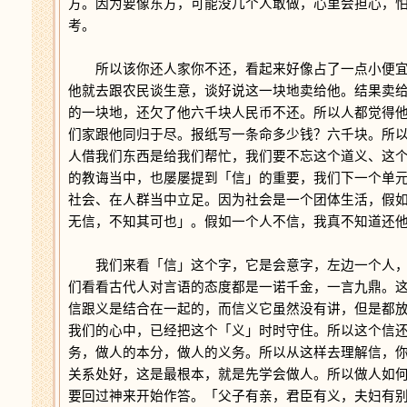
方。因为要像东方，可能没几个人敢做，心里会担心，
考。
所以该你还人家你不还，看起来好像占了一点小便宜
他就去跟农民谈生意，谈好说这一块地卖给他。结果卖
的一块地，还欠了他六千块人民币不还。所以人都觉得
们家跟他同归于尽。报纸写一条命多少钱？六千块。所
人借我们东西是给我们帮忙，我们要不忘这个道义、这
的教诲当中，也屡屡提到「信」的重要，我们下一个单
社会、在人群当中立足。因为社会是一个团体生活，假
无信，不知其可也」。假如一个人不信，我真不知道还
我们来看「信」这个字，它是会意字，左边一个人，
们看看古代人对言语的态度都是一诺千金，一言九鼎。
信跟义是结合在一起的，而信义它虽然没有讲，但是都
我们的心中，已经把这个「义」时时守住。所以这个信
务，做人的本分，做人的义务。所以从这样去理解信，
关系处好，这是最根本，就是先学会做人。所以做人如
要回过神来开始作答。「父子有亲，君臣有义，夫妇有