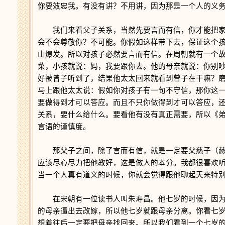
你要效忠我。有没有讲？不用讲，因为那是一个人的义
我们来看父子关系，当然先要言而有信，你才能把家
会不会尊敬你？不可能。你假如这样带下去，保证这个
山爆发。所以对孩子必然要言而有信。在周朝就有一个
菜，小孩就说：妈，我要跟你去。他的母亲就说：你别
好被曾子听到了，结果他太太回来就看到曾子在干嘛？
马上跟他太太说：假如你对孩子有一句不守信，那你这
要做得到才可以答应。而且不只你做得到才可以答应，
关系，要什么给什么。要看他有没有真正需要，所以《
言语的谨慎度。
那父子之间，除了言而有信，就是一定要父慈子（慈
应该尽心尽力把他教好，这是做人的本分。我都很喜欢
当一个人真有道义的时候，你就会觉得跟他聊起天来特
在宋朝有一位读书人叫朱寿昌。他七岁的时候，因为
的母亲逼出去改嫁，所以他七岁就跟母亲分离。你看七
想着往后一定要把母亲找回来。所以我们看到一个七岁