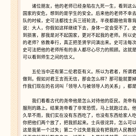
诸位朋友，他的老师已经身陷在九死一生，看到这么
国家的安危，想到的是学生的安全。后来他的老师不幸
队的时候，史可法都找士兵三班轮流，半夜都跟他背靠
说：大人，你假如这样继续下去，身体一定会受不了。
到损害，那我是对不起国家，更对不起我的老师。所以
的老师？依教奉行，真正把圣贤学问演出来。史可法每
史可法把他的老师所有的亲人都尽心尽力的照顾。这就
可以看到师生之间的信义。
五伦当中还有第二伦君臣有义。所以为君者，所谓君
做到。假如对君王言而无信，那会怎么样？那可能就要
作我们现在的名词叫「领导人与被领导人的关系」，都
我们看看古代的尧帝他是怎么对待他的臣民。尧帝有
服刑的路上。结果尧帝看了非常恐慌，马上就跑过去。
久旱不雨，我们实在没有东西吃了，也没有东西给家人
你把他们两个放了，把我抓起来。士兵很诧异，怎么可
这是我第一个过失；第二个过失是我没有把我的人民教