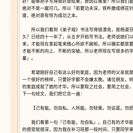
好！能够把字写得很好是结果，原因在哪里？所以我们
绝对不是一蹴可几。所以「若要功夫深，铁杵磨成绣花
度，绝对是有恒为成功之本。
所以我们看到《弟子规》书法写得很漂亮，是杨淑芬
久？已经四十一年了，从五岁开始写书法。老师说她们
来，才能现在拿起笔来随心所欲不踰矩。所以确实都是
才能不断的向上、不断的突破。所以老师现在写很多的
量」。
希望刚好自己有这么好的家庭，因为老师的父亲就是
一个很好的榜样，只要好学都不会嫌太晚。诸位朋友，
的家庭成就了她的才华。所以要取之社会，要用之社会
下一句经文，我们把它念一遍：
【己有能。勿自私。人所能。勿轻訾。勿谄富。勿骄
我们看第一句『己有能，勿自私』。自己有的才华能
的感受就很深，因为我在补习班那一段时间，只要同学