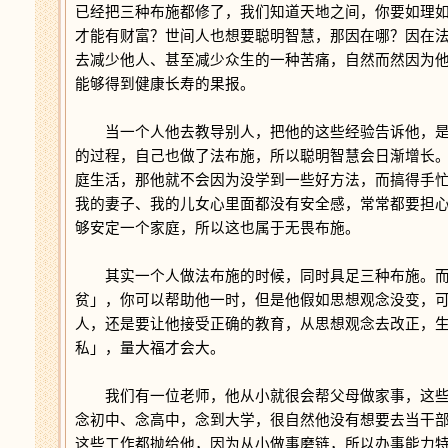
已经把三种布施都修了，我们知道天地之间，你要如理
才能有财富？世间人也想要聪明智慧，那因在哪？因在
去减少他人、甚至减少众生的一种苦痛，自然而然因为
能够得到健康长寿的果报。
当一个人他去教导别人，把他的这些经验告诉他，是
的过程，自己也做了法布施，所以聪明智慧会日渐增长
庭生活，那他就不会因为没学到一些好方法，而搞得手
我的妻子、我的儿女心里面都没有安全感，常常都要担
够安定一个家庭，所以这也属于无畏布施。
其实一个人做法布施的时候，同时具足三种布施。而
贫」，你可以帮助他一时，但是他假如思想观念没变，
人，还是要让他接受正确的教育，从思想观念去改正，
私」，量大福才会大。
我们有一位老师，他从小就很会帮父母做家事，这些
念初中、念高中，念到大学，很自然他没有想要去当干
这些工作都抛给他，因为从小做事磨链，所以办事能力