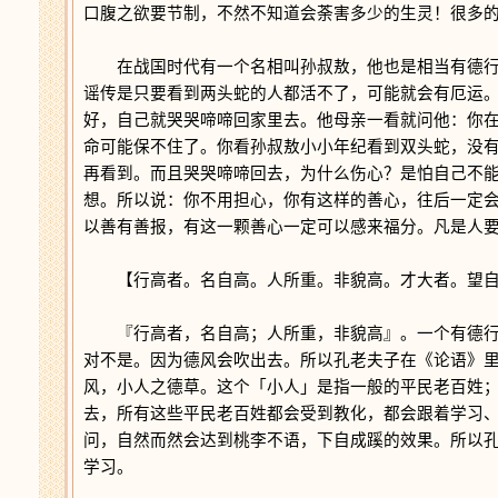
口腹之欲要节制，不然不知道会荼害多少的生灵！很多
在战国时代有一个名相叫孙叔敖，他也是相当有德行
谣传是只要看到两头蛇的人都活不了，可能就会有厄运
好，自己就哭哭啼啼回家里去。他母亲一看就问他：你
命可能保不住了。你看孙叔敖小小年纪看到双头蛇，没
再看到。而且哭哭啼啼回去，为什么伤心？是怕自己不
想。所以说：你不用担心，你有这样的善心，往后一定
以善有善报，有这一颗善心一定可以感来福分。凡是人
【行高者。名自高。人所重。非貌高。才大者。望自
『行高者，名自高；人所重，非貌高』。一个有德行
对不是。因为德风会吹出去。所以孔老夫子在《论语》
风，小人之德草。这个「小人」是指一般的平民老百姓
去，所有这些平民老百姓都会受到教化，都会跟着学习
问，自然而然会达到桃李不语，下自成蹊的效果。所以
学习。