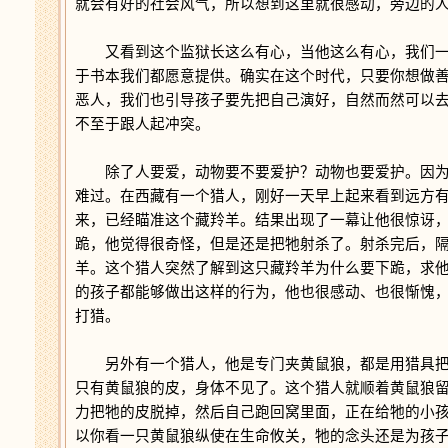
就会有好的社会风气，所以想到这里就很感动，旁边的
又看到这个监狱长这么有心，当他这么有心，我们一
于书本我们都愿意提供。确实在这个时代，只要你想做
恶人，我们也引导孩子要先把自己演好，自然而然可以
不至于跟人起冲突。
除了人要爱，动物要不要爱护？动物也要爱护。因为
难过。在西藏有一个猎人，刚好一天早上起来看到远方
来，已经瞄准这个藏羚羊。结果出现了一幕让他很惊讶
跪，他觉得很奇怪，但是还是把牠射杀了。射杀完后，
羊。这个猎人突然了解到这只藏羚羊为什么要下跪，求
的孩子都能够做出这样的行为，他也很感动、也很惭愧
打猎。
另外有一个猎人，他是专门夹黄鼠狼，都是用猎具把
只有黄鼠狼的皮，身体不见了。这个猎人就顺着黄鼠狼
力把牠的皮脱掉，然后自己跑回窝里面，正在给牠的小
以你看一只黄鼠狼纵使在生命攸关，牠的念头还是为孩