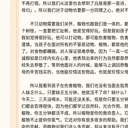
不再打猎。所以我们从这里也去想到了白居易那一首诗
母归」。所以我们对于动物也要那一分同理之心，绝对
不只动物需要我们关怀，植物也跟我们是一体的，都
个树枝，一直要把它扯断，他是觉得好玩。但是假如孩
假如觉得很好玩，他可以打动物。那可能伤害植物、伤
谨慎，当孩子在面对所有的不管是动物、植物，都是他
了。对食物都糟蹋，对人保证很难恭敬。因为「一真一
诚假如是已经内化在心里，他表现出来的行为自然都是
经失去恭敬了，等到他面对人的时候，能够马上调回恭
母的辛苦钱买的，当他能珍惜这些物品，也就是珍惜父
所以我看到孩子在伤害植物，我们也没有当面去指责
人缺乏什么，只要缺乏五分钟，他就活不了命？缺什么
今天二、三天没喝水，可能还没关系。但是你只要五分
们都会答得很快，因为他们都学过自然科，光合作用，
植物，你五分钟都活不成，所以植物是你的救命恩人。
植物不止提供你氧气，它还对你有很多很多的帮助。我
命的贡献。而植物对我们这么多贡献，却从来没有开口