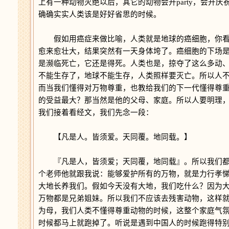
上有一种动物灭绝以后，其它的动物会开party，会开
确确实实人类该是好好省思的时候。
假如用癌症来做比喻，人类就是地球的癌细胞，你看
愈来愈壮大，结果突然有一天身体垮了。癌细胞的下场
是濒临死亡，它还是得死。人类也是，掠夺了这么多动
不能生存了，地球不能生存，人类照样要灭亡。所以人
而当我们懂得对万物尊重，也教给我们的下一代懂得尊
的受益最大？那当然是他的父母、家庭。所以人要明理
我们接着看经文，我们先念一段：
【凡是人。皆须爱。天同覆。地同载。】
『凡是人，皆须爱；天同覆，地同载』。所以我们都
个老师他就跟我说：能够爱护所有的万物，就是力行孝
大地长养我们。假如今天没有大地，我们吃什么？因为
万物都是兄弟姐妹。所以我们不应该去残害动物，这样
为母，我们人类不懂得尊重动物的时候，这整个家庭气
时候都马上就跑掉了。听说是遇到中国人的时候跑得特