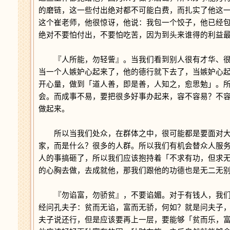
的磨链，这一些付出绝对都不可能白费，而扎实了他这
这个崔老师，他很惊讶，他说：我包一个饺子，他已经
绝对不要怕付出，不要怕吃苦，因为到头来谁得的利益
『人所能，勿轻訾』。当我们看到别人很有才华、很
当一个人嫉妒心起来了，他的德行就下去了，当嫉妒心
开心量，做到「道人善，即是善，人知之，愈思勉」。
会。而成事不易，要把很多好事办起来，容不容易？不
做起来。
所以当我们处众，在群体之中，很可能都是要面对大
家，而是什么？很多的人群。所以我们有机会替众人服
人的事搞砸了，所以我们应该抱持着「不求有功，但求
的心胸去做，去成就他，那我们跟他的功德也是无二无
『勿谄富，勿骄贫』，不要谄媚。对于有钱人，我们
经问孔夫子：贫而无谄，富而无骄，何如？就是问夫子
夫子说还行，但是应该要再上一层，要能够「贫而乐，