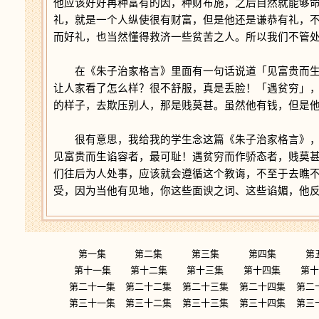
他应该好好再种富有的因，种财布施，之后自然就能够
礼，就是一个人纵使很有财富，但是他还是谦恭有礼，
而好礼，也当然懂得救济一些贫苦之人。所以我们不管
在《朱子治家格言》里面有一句话说道「见富贵而生
让人家看了怎么样？很不舒服，真是丢脸！「遇贫穷」
的样子，去欺压别人，那是贱莫甚。虽然他有钱，但是
很有意思，我给我的学生念这篇《朱子治家格言》，
见富贵而生谄容者，最可耻！遇贫穷而作骄态者，贱莫
们往后为人处事，应该就会遵循这个教诲，不至于去瞧
受，因为当他有见地，你这些面谀之词、这些谄媚，他
第一集
第二集
第三集
第四集
第
第十一集
第十二集
第十三集
第十四集
第十
第二十一集
第二十二集
第二十三集
第二十四集
第二
第三十一集
第三十二集
第三十三集
第三十四集
第三