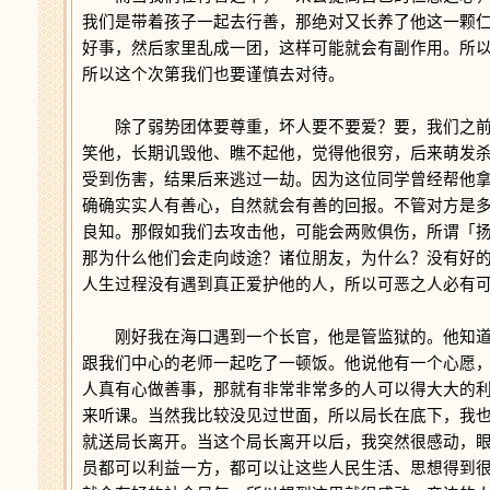
我们是带着孩子一起去行善，那绝对又长养了他这一颗
好事，然后家里乱成一团，这样可能就会有副作用。所
所以这个次第我们也要谨慎去对待。
除了弱势团体要尊重，坏人要不要爱？要，我们之前
笑他，长期讥毁他、瞧不起他，觉得他很穷，后来萌发
受到伤害，结果后来逃过一劫。因为这位同学曾经帮他
确确实实人有善心，自然就会有善的回报。不管对方是
良知。那假如我们去攻击他，可能会两败俱伤，所谓「
那为什么他们会走向歧途？诸位朋友，为什么？没有好
人生过程没有遇到真正爱护他的人，所以可恶之人必有
刚好我在海口遇到一个长官，他是管监狱的。他知道
跟我们中心的老师一起吃了一顿饭。他说他有一个心愿
人真有心做善事，那就有非常非常多的人可以得大大的
来听课。当然我比较没见过世面，所以局长在底下，我
就送局长离开。当这个局长离开以后，我突然很感动，
员都可以利益一方，都可以让这些人民生活、思想得到