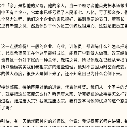
「亲」是指他的父母，他的亲人。当一个领导者他首先把孝道做出
们中国有个企业，它本来已经亏损了人民币七、八亿，亏了那么多，
这个努力过程，他们这个企业的家风很好，每到重要的节日，董事长
家里有孝道之风。然后他对于他的员工训练也很用心，这就是把员工
一点很难得！一般的企业、商业，训练员工都训练什么？怎么把东
工，代表希望员工在他这里能够成长，能真正学到做人做事。改天纵
，也有这一分对下属的一种关怀、栽培之意，所以他现在已经从亏损
。所以确确实实我们老祖宗讲的这些道理，绝对不会因为时空而改变
本的做人态度，很多人是倒下来了，还不知道自己为什么会倒下来。
纳部属、接纳臣民对他的进谏，代表他尊贤。我们从一个圣主的言
了，就要把这些态度怎么样？听完唐太宗、听完魏征的故事要怎么样
的过程，谁是唐太宗？我就是唐太宗。要有去学习他的优点的这个态
听了吗？
快，有一天他就跟其它的老师说，他说：我觉得蔡老师在讲课，每