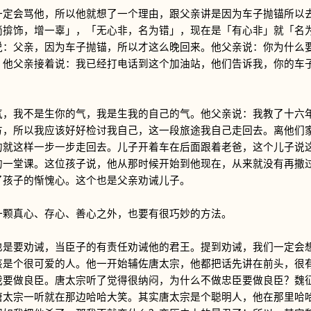
会骂他，所以他就想了一个理由，跟父亲讲是因为车子抛锚所以去
倘揜饰，增一辜」，「无心非，名为错」，现在是「有心非」就「名
说：父亲，因为车子抛锚，所以才这么晚回来。他父亲说：你为什么
。他父亲接着说：我已经打电话到这个加油站，他们告诉我，你的车
我不是生你的气，我是生我的自己的气。他父亲说：我教了十六年
方，所以我应该好好检讨我自己，这一段旅途我自己走回去。离他们
的就这样一步一步走回去。儿子开着车在后面跟着老爸，这个儿子说
的一堂课。这位孩子说，他从那时候开始到他现在，从来就没有再撒
了孩子的惭愧心。这个也是父亲劝诫儿子。
真心、存心、善心之外，也要有很巧妙的方法。
要劝诫，当臣子的有责任劝诫他的君王。提到劝诫，我们一定会想
该是个很可爱的人。他一开始辅佐唐太宗，他都把话先讲在前头，很
我要做良臣。唐太宗听了觉得很纳闷，为什么不做忠臣要做良臣？魏
唐太宗一听就在那边哈哈大笑。其实唐太宗是个聪明人，他在那里哈