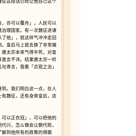
魏征这段话已经让他自己这个
，亦可以覆舟」，人民可以
兢治理国家。有一次魏征进谏
杀了他」，就这样气冲冲走回
到。皇后马上就去换了非常端
！唐太宗本来气得半死，对皇
样直言不讳。结果唐太宗一听
几句谗言，我看「贞观之治」
到。我们明白这一点，在人
止有魏征，还有身旁皇后，这
可以正衣冠」，可以把他的
朝代兴，怎么做会让朝代败，
了解到他所有的政策的得跟