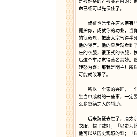
是被谁杀的？被暴君杀的；
命已经可以先保住了。
魏征也常常在唐太宗有些过
拥护你，成就你的功业，当
的很激烈，把唐太宗气得半
他的寝宫。他的皇后就看到
庄的衣服，很正式的衣服，
后这个举动觉得莫名其妙。
转怒为喜：那我是明主！所
可能就改写了。
所以一个家的兴旺，一个朝
生当中成就的一些事，一定
么多贤德之人的辅助。
后来魏征去世了，唐太宗哭
衣服、帽子戴好；「以史为
他可以从历史观照的到；「