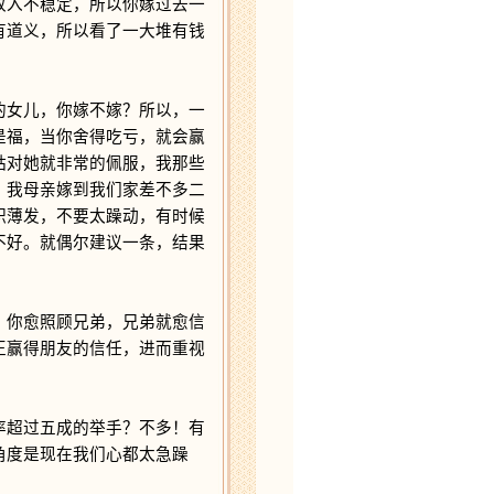
收入不稳定，所以你嫁过去一
有道义，所以看了一大堆有钱
女儿，你嫁不嫁？所以，一
是福，当你舍得吃亏，就会赢
姑对她就非常的佩服，我那些
。我母亲嫁到我们家差不多二
积薄发，不要太躁动，有时候
不好。就偶尔建议一条，结果
你愈照顾兄弟，兄弟就愈信
正赢得朋友的信任，进而重视
超过五成的举手？不多！有
角度是现在我们心都太急躁