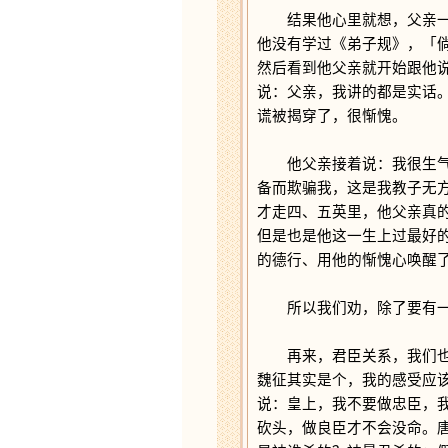
结果他心里就想，父亲一定
他没有学过《弟子规》，「
然后看到他父亲就开始跟他
说：父亲，我讲的都是实话
谎被揭穿了，很惭愧。
他父亲接着说：我很生气，
备而欺骗我，这是我教子无
才走四、五英里，他父亲真
但是也是他这一生上过最好
的德行、用他的惭愧心唤醒
所以我们劝，除了要有一颗
再来，君臣关系，我们也是
魏征其实是个，我的感受应
说：皇上，我不要做忠臣，
砍头，做良臣才不会没命。