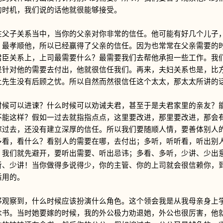
的时机，我们说的话他就很能够接受。
子关系当中，当你的父亲对你非常的信任。他可能有好几个儿子，
，最孝顺他，所以已经赢得了父亲的信任。因为也常常在父亲需要的
君臣关系上，上司最需要什么？最需要我们去帮他承担一些工作。我
是针对他的需要去付出，他就很信任我们。再来，夫妇关系也是，比
让先生没有后顾之忧。所以自然而然很信任这个太太，那太太所讲的
可以进谏？什么时候可以劝诫夫君，甚至于是夫君家里的亲友？能
不能这样？假如一过去就指指点点，这里要改进，那里要改进，那会
嫁过去，还没有建立深厚的信任。所以我们要随顺人情，要善体别人
多看，看什么？看别人的需要在哪，去付出；多听，听听看，听出别
，我们就先避开，要听出需要、听出忌讳；多看、多听，少讲、少出
听、少讲！当你做得多说得少，你的主管、你的上司就会很信赖你，
适用的。
察到，什么时候应该扮演什么角色。这个领会我是从我母亲身上学
念书。当时她要嫁的时候，我的外公极力劝退她，外公也很厉害，他