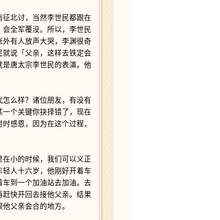
征北讨，当然李世民都跟在
，会全军覆没。所以，李世民
帐外有人放声大哭，李渊很奇
民就说「父亲，这样去铁定会
就是唐太宗李世民的表演。他
怎么样？诸位朋友，有没有
某一个关键你抉择错了，现在
时时感恩，因为在这个过程，
在小的时候，我们可以义正
年轻人十六岁，他刚好开着车
着车到一个加油站去加油。去
再赶快开回去接他父亲。结果
跟他父亲会合的地方。