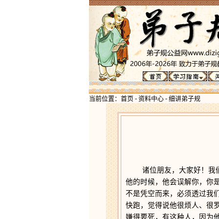
当前位置：
首页
-
资料中心
-
细讲弟子规
诸位朋友，大家好！我们早
他的时候，他会误解你，你
不是凭空而来，必须透过我
快跑，觉得说他很烦人、很
嫌得要死，有这种人，因为