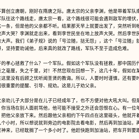
创立唐朝，刚好在隋唐之际。唐太宗的父亲李渊，他是带着军队南
军队往这个路线走，唐太宗一看，这个路线很可能会遇到敌军的埋伏
这一条，但是他的父亲都不听。结果那天早上就要出发了，突然听到
放声大哭？李渊就走出来，看到李世民坐在地上放声大哭。然后李世
愈大声。我们《弟子规》说的「号泣随，挞无怨」，这个「号泣随」
得，坚持要劝诫他，后来真的就改了路线，军队不至于造成危难。
孝心拯救了什么？一个军队。假如这个军队没有拯救，那中国历代
差之毫厘，失之千里，对！不然您现在回想一下，这几十年，假如在
在这里没有后顾之忧听闻圣贤的教诲。所以，人要时时谨慎，还有要
们很重要的提醒、引导、规劝。这是儿子劝父亲。
劝儿子大部分是在儿子已经成年了，也不方便对他大吼大叫。但是
，你当场在别人面前骂他，他可能不接受之外还会怨恨在心。有一位
，把他父亲放下来。然后跟他父亲相约下午四点在这里碰头，他就开
几个小时，所以想说就到旁边的电影院去看电影，然后再到加油站，
过神来，已经耽搁了一个多小时了。他赶快跑到加油站，把车开到要