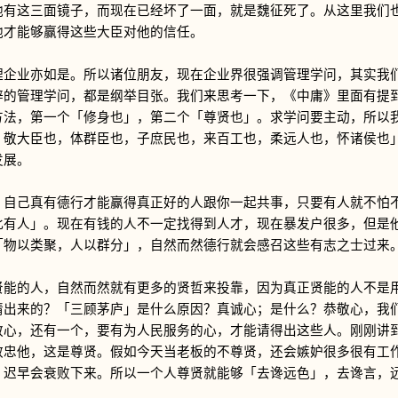
他有这三面镜子，而现在已经坏了一面，就是魏征死了。从这里我们
他才能够赢得这些大臣对他的信任。
业亦如是。所以诸位朋友，现在企业界很强调管理学问，其实我们
辟的管理学问，都是纲举目张。我们来思考一下，《中庸》里面有提
方法，第一个「修身也」，第二个「尊贤也」。求学问要主动，所以
，敬大臣也，体群臣也，子庶民也，来百工也，柔远人也，怀诸侯也
发展。
己真有德行才能赢得真正好的人跟你一起共事，只要有人就不怕不
此有人」。现在有钱的人不一定找得到人才，现在暴发户很多，但是
「物以类聚，人以群分」，自然而然德行就会感召这些有志之士过来
的人，自然而然就有更多的贤哲来投靠，因为真正贤能的人不是用
请出来的？「三顾茅庐」是什么原因？真诚心；是什么？恭敬心，我
敬心，还有一个，要有为人民服务的心，才能请得出这些人。刚刚讲
效忠他，这是尊贤。假如今天当老板的不尊贤，还会嫉妒很多很有工
，迟早会衰败下来。所以一个人尊贤就能够「去谗远色」，去谗言，