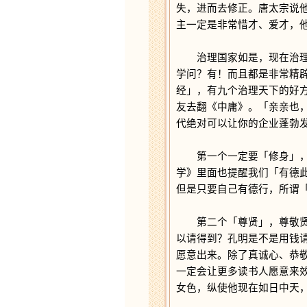
失，进而去修正。唐太宗说
主一定是非常惜才、爱才，
治理国家如是，现在治理企
学问？有！而且都是非常精
经」，有九个治理天下的好
友去翻《中庸》。「亲亲也
代绝对可以让你的企业蓬勃
第一个一定要「修身」，自
学》里面也提醒我们「有德
但是只要自己有德行，所谓
第二个「尊贤」，尊敬贤能
以请得到？孔明是不是用钱
愿意出来。除了真诚心、恭
一定会让更多读书人愿意来
女色，纵使他现在如日中天