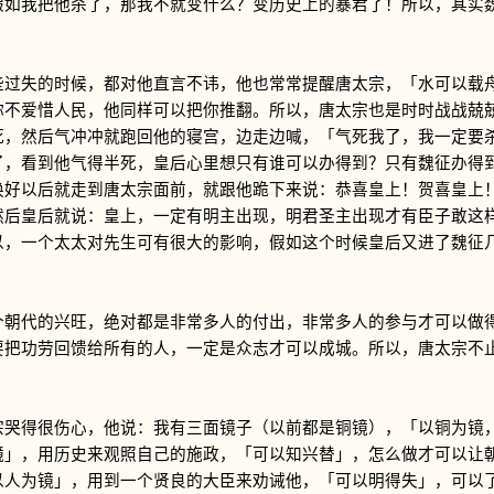
假如我把他杀了，那我不就变什么？变历史上的暴君了！所以，其实
失的时候，都对他直言不讳，他也常常提醒唐太宗，「水可以载舟
你不爱惜人民，他同样可以把你推翻。所以，唐太宗也是时时战战兢
死，然后气冲冲就跑回他的寝宫，边走边喊，「气死我了，我一定要
了，看到他气得半死，皇后心里想只有谁可以办得到？只有魏征办得
换好以后就走到唐太宗面前，就跟他跪下来说：恭喜皇上！贺喜皇上
然后皇后就说：皇上，一定有明主出现，明君圣主出现才有臣子敢这
以，一个太太对先生可有很大的影响，假如这个时候皇后又进了魏征
代的兴旺，绝对都是非常多人的付出，非常多人的参与才可以做得
要把功劳回馈给所有的人，一定是众志才可以成城。所以，唐太宗不
得很伤心，他说：我有三面镜子（以前都是铜镜），「以铜为镜，
镜」，用历史来观照自己的施政，「可以知兴替」，怎么做才可以让
以人为镜」，用到一个贤良的大臣来劝诫他，「可以明得失」，可以