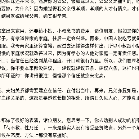
他的妹妹还在念书，然后你的公公，假如嫁过去，公公又是捕鱼的，
是要嫁。为什么？因为她觉得我父亲很孝顺，孝顺的人才有情义，才
。结果就嫁给我父亲，确实很辛苦。
出来家用，还要给小姑、小叔念书的费用。诸位朋友，假如是你的
孝子，有孝道传家的家庭，往后一定会兴盛。再来，中国人说吃亏就
佩服。我母亲家里还算富裕，嫁过去还懂得这样付出，所以小叔跟小
慢慢的家庭状况就改善过来，因为有孝心的人他对家庭一定有责任感
开口；当信任已经达到某种程度，开口就很有力量。所以，我们要厚
建议，你不要本来都没建议，一建议就建议五条、建议六条，这样也
你所印证的：你讲得很准！慢慢那个信任就愈来愈高。
夫妇关系都需要建立在信任、在付出当中。再来，兄弟亦复如是，
有血缘关系的，这都是要透过长期的相处，所谓日久见人心，才能真
做了很好的表演，诸位朋友，您思考一下，你去劝别人成功的机率
！「苟不教，性乃迁」，一来是确实人没有接受圣贤教诲，另外一个
时候在态度、方法上都没有掌握好。